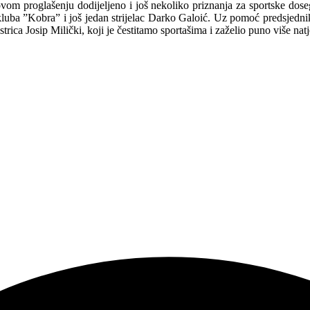
 na ovom proglašenju dodijeljeno i još nekoliko priznanja za sportske d
luba ”Kobra” i još jedan strijelac Darko Galoić. Uz pomoć predsjednika
strica Josip Milički, koji je čestitamo sportašima i zaželio puno više n