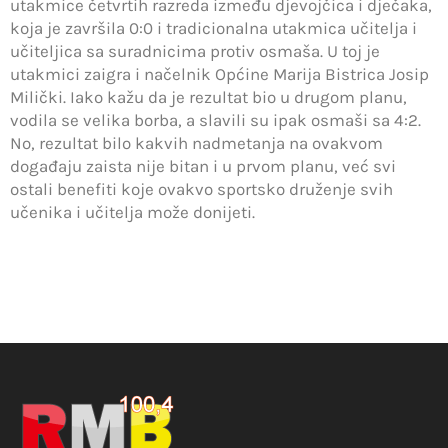
utakmice četvrtih razreda između djevojčica i dječaka,
koja je završila 0:0 i tradicionalna utakmica učitelja i
učiteljica sa suradnicima protiv osmaša. U toj je
utakmici zaigra i načelnik Općine Marija Bistrica Josip
Milički. Iako kažu da je rezultat bio u drugom planu,
vodila se velika borba, a slavili su ipak osmaši sa 4:2.
No, rezultat bilo kakvih nadmetanja na ovakvom
događaju zaista nije bitan i u prvom planu, već svi
ostali benefiti koje ovakvo sportsko druženje svih
učenika i učitelja može donijeti.