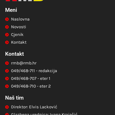
Meni
Naslovna
Novosti
Cjenik
Kontakt
Kontakt
rmb@rmb.hr
049/468-711 - redakcija
049/468-707 - eter 1
049/468-710 - eter 2
Naš tim
Direktor: Elvis Lacković
Glazbena urednica: Ivana Krajačić