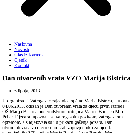
Naslovna
Novosti
Glas iz Karmela
Cjenik
Kontakt
Dan otvorenih vrata VZO Marija Bistrica
6 lipnja, 2013
U organizaciji Vatrogasne zajednice općine Marija Bistrica, u utorak
04.06.2013. održan je Dan otvorenih vrata za djecu prvih razreda
OŠ Marija Bistrica pod vodstvom učiteljica Marice Barišić i Mire
Pehar. Djeca su upoznata sa vatrogasnim pozivom, vatrogasnom
opremom, a sudjelovala su i u prikazu gašenja požara. Dan
otvorenih vrata za djecu su održali zapovjednik i zamjenik
zapovjednika VZ općine Marija Bistrica Josip Bosak i Matija