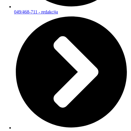
049/468-711 - redakcija