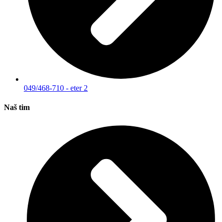
049/468-710 - eter 2
Naš tim