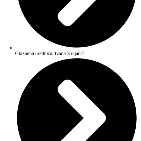
Glazbena urednica: Ivana Krajačić