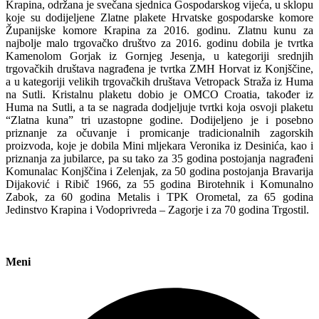
Krapina, održana je svečana sjednica Gospodarskog vijeća, u sklopu
koje su dodijeljene Zlatne plakete Hrvatske gospodarske komore
Županijske komore Krapina za 2016. godinu. Zlatnu kunu za
najbolje malo trgovačko društvo za 2016. godinu dobila je tvrtka
Kamenolom Gorjak iz Gornjeg Jesenja, u kategoriji srednjih
trgovačkih društava nagrađena je tvrtka ZMH Horvat iz Konjščine,
a u kategoriji velikih trgovačkih društava Vetropack Straža iz Huma
na Sutli. Kristalnu plaketu dobio je OMCO Croatia, također iz
Huma na Sutli, a ta se nagrada dodjeljuje tvrtki koja osvoji plaketu
“Zlatna kuna” tri uzastopne godine. Dodijeljeno je i posebno
priznanje za očuvanje i promicanje tradicionalnih zagorskih
proizvoda, koje je dobila Mini mljekara Veronika iz Desinića, kao i
priznanja za jubilarce, pa su tako za 35 godina postojanja nagrađeni
Komunalac Konjščina i Zelenjak, za 50 godina postojanja Bravarija
Dijaković i Ribič 1966, za 55 godina Birotehnik i Komunalno
Zabok, za 60 godina Metalis i TPK Orometal, za 65 godina
Jedinstvo Krapina i Vodoprivreda – Zagorje i za 70 godina Trgostil.
Meni