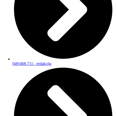
049/468-711 - redakcija