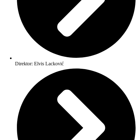
Direktor: Elvis Lacković