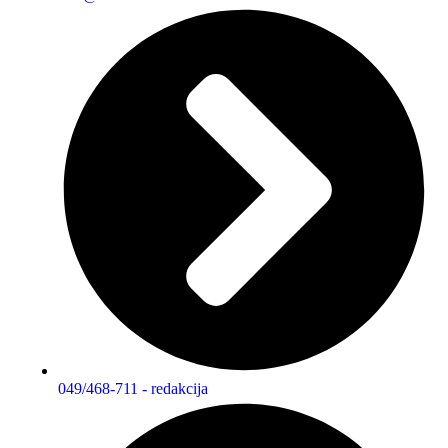
049/468-711 - redakcija