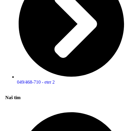
049/468-710 - eter 2
Naš tim