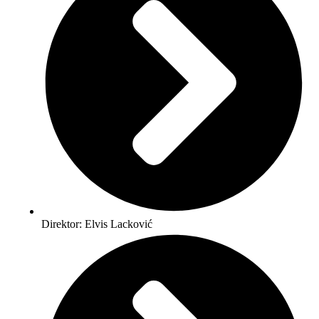
Direktor: Elvis Lacković