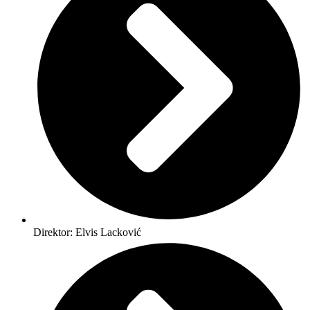
Direktor: Elvis Lacković