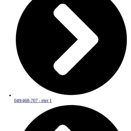
049/468-707 - eter 1