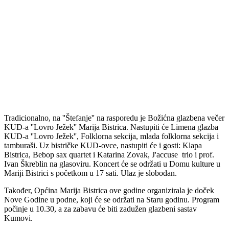
Tradicionalno, na ''Štefanje'' na rasporedu je Božićna glazbena večer
KUD-a ''Lovro Ježek'' Marija Bistrica. Nastupiti će Limena glazba
KUD-a ''Lovro Ježek'', Folklorna sekcija, mlada folklorna sekcija i
tamburaši. Uz bistričke KUD-ovce, nastupiti će i gosti: Klapa
Bistrica, Bebop sax quartet i Katarina Zovak, J'accuse trio i prof.
Ivan Škreblin na glasoviru. Koncert će se održati u Domu kulture u
Mariji Bistrici s početkom u 17 sati. Ulaz je slobodan.
Također, Općina Marija Bistrica ove godine organizirala je doček
Nove Godine u podne, koji će se održati na Staru godinu. Program
počinje u 10.30, a za zabavu će biti zadužen glazbeni sastav
Kumovi.