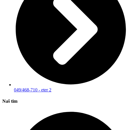
049/468-710 - eter 2
Naš tim