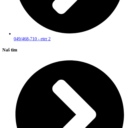
049/468-710 - eter 2
Naš tim