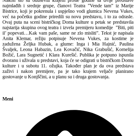
Nakon što su oduševili krajem prošle godine sa dvije predstave
najmlađih i srednje grupe, članovi Teatra ”Vende tam” iz Marije
Bistrice, koji je pokrenula i uspješno vodi glumica Nevena Vukes,
već na početku godine priredili su novu predstavu, i to za odrasle.
Ovaj puta na sceni bistričkog Doma kulture u petak se predstavila
najstarija skupina ovog teatra i izvela premijeru komedije ”Biti, piti
il’ popevati…Kak vam paše, same ne zlo misliti”. Tekst je napisala
Anita Klemar, režiju potpisuje Nevena Vukes, za kostime je
zadužena Željka Hubak, a glume: Inga i Mia Hajnić, Paulina
Švaljek, Leona Habazin, Lea Kovačić, Nika Grabušić, Kornelija
Božić, Lara Sugnetić i Klara Kurešić. Publika je potpuno ispunila
dvoranu i uživala u predstavi, koja će se odigrati u bistričkom Domu
kulture i u subotu 11. ožujka. Također plan je da ova predstava
zaživi i nakon premijere, pa je tako krajem veljače planirano
gostovanje u Konjščini, a u planu su i druga gostovanja.
Meni