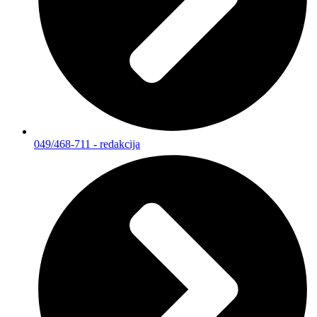
049/468-711 - redakcija