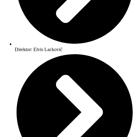
Direktor: Elvis Lacković