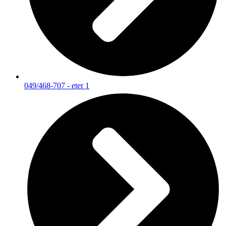
049/468-707 - eter 1