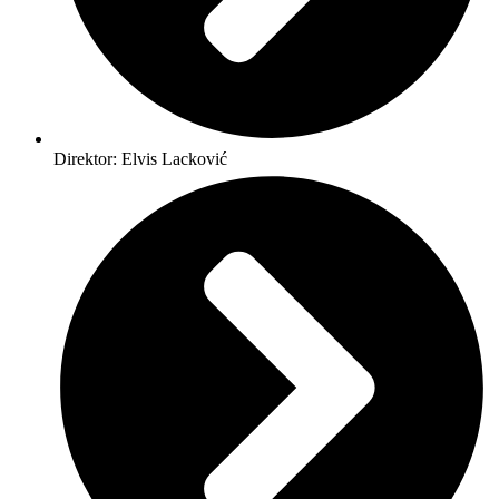
Direktor: Elvis Lacković