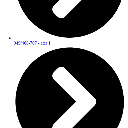
049/468-707 - eter 1