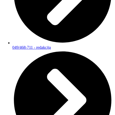
049/468-711 - redakcija