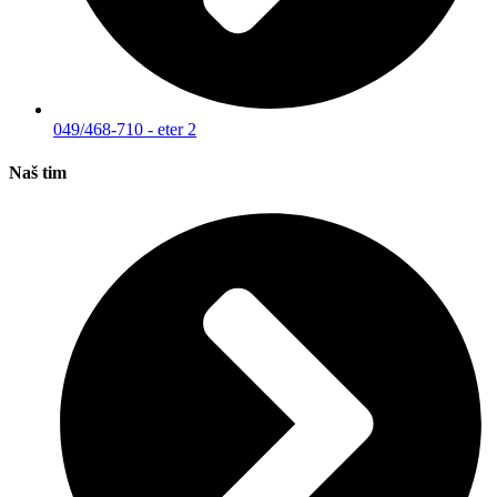
049/468-710 - eter 2
Naš tim