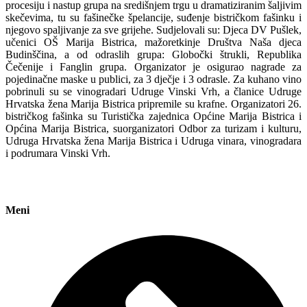
procesiju i nastup grupa na središnjem trgu u dramatiziranim šaljivim
skečevima, tu su fašinečke špelancije, suđenje bistričkom fašinku i
njegovo spaljivanje za sve grijehe. Sudjelovali su: Djeca DV Pušlek,
učenici OŠ Marija Bistrica, mažoretkinje Društva Naša djeca
Budinščina, a od odraslih grupa: Globočki štrukli, Republika
Čečenije i Fanglin grupa. Organizator je osigurao nagrade za
pojedinačne maske u publici, za 3 dječje i 3 odrasle. Za kuhano vino
pobrinuli su se vinogradari Udruge Vinski Vrh, a članice Udruge
Hrvatska žena Marija Bistrica pripremile su krafne. Organizatori 26.
bistričkog fašinka su Turistička zajednica Općine Marija Bistrica i
Općina Marija Bistrica, suorganizatori Odbor za turizam i kulturu,
Udruga Hrvatska žena Marija Bistrica i Udruga vinara, vinogradara
i podrumara Vinski Vrh.
Meni