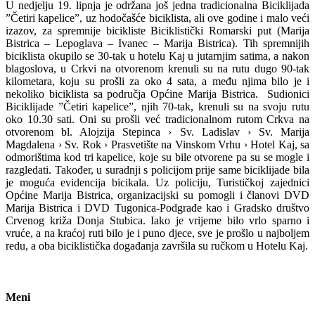
U nedjelju 19. lipnja je održana još jedna tradicionalna Biciklijada
”Četiri kapelice”, uz hodočašće biciklista, ali ove godine i malo veći
izazov, za spremnije bicikliste Biciklistički Romarski put (Marija
Bistrica – Lepoglava – Ivanec – Marija Bistrica). Tih spremnijih
biciklista okupilo se 30-tak u hotelu Kaj u jutarnjim satima, a nakon
blagoslova, u Crkvi na otvorenom krenuli su na rutu dugo 90-tak
kilometara, koju su prošli za oko 4 sata, a među njima bilo je i
nekoliko biciklista sa područja Općine Marija Bistrica. Sudionici
Biciklijade ”Četiri kapelice”, njih 70-tak, krenuli su na svoju rutu
oko 10.30 sati. Oni su prošli već tradicionalnom rutom Crkva na
otvorenom bl. Alojzija Stepinca › Sv. Ladislav › Sv. Marija
Magdalena › Sv. Rok › Prasvetište na Vinskom Vrhu › Hotel Kaj, sa
odmorištima kod tri kapelice, koje su bile otvorene pa su se mogle i
razgledati. Također, u suradnji s policijom prije same biciklijade bila
je moguća evidencija bicikala. Uz policiju, Turističkoj zajednici
Općine Marija Bistrica, organizacijski su pomogli i članovi DVD
Marija Bistrica i DVD Tugonica-Podgrađe kao i Gradsko društvo
Crvenog križa Donja Stubica. Iako je vrijeme bilo vrlo sparno i
vruće, a na kraćoj ruti bilo je i puno djece, sve je prošlo u najboljem
redu, a oba biciklistička događanja završila su ručkom u Hotelu Kaj.
Meni