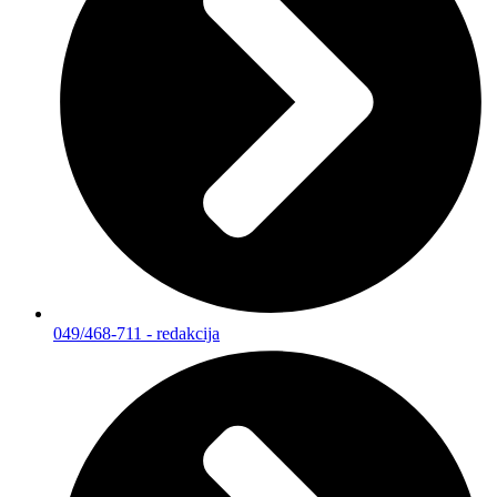
049/468-711 - redakcija