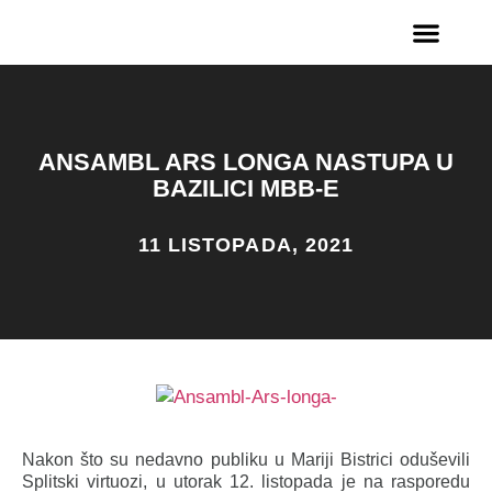
ANSAMBL ARS LONGA NASTUPA U
BAZILICI MBB-E
11 LISTOPADA, 2021
Nakon što su nedavno publiku u Mariji Bistrici oduševili
Splitski virtuozi, u utorak 12. listopada je na rasporedu