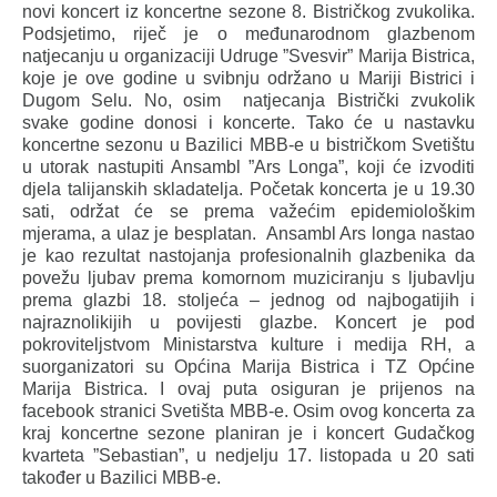
novi koncert iz koncertne sezone 8. Bistričkog zvukolika.
Podsjetimo, riječ je o međunarodnom glazbenom
natjecanju u organizaciji Udruge ”Svesvir” Marija Bistrica,
koje je ove godine u svibnju održano u Mariji Bistrici i
Dugom Selu. No, osim natjecanja Bistrički zvukolik
svake godine donosi i koncerte. Tako će u nastavku
koncertne sezonu u Bazilici MBB-e u bistričkom Svetištu
u utorak nastupiti Ansambl ”Ars Longa”, koji će izvoditi
djela talijanskih skladatelja. Početak koncerta je u 19.30
sati, održat će se prema važećim epidemiološkim
mjerama, a ulaz je besplatan. Ansambl Ars longa nastao
je kao rezultat nastojanja profesionalnih glazbenika da
povežu ljubav prema komornom muziciranju s ljubavlju
prema glazbi 18. stoljeća – jednog od najbogatijih i
najraznolikijih u povijesti glazbe. Koncert je pod
pokroviteljstvom Ministarstva kulture i medija RH, a
suorganizatori su Općina Marija Bistrica i TZ Općine
Marija Bistrica. I ovaj puta osiguran je prijenos na
facebook stranici Svetišta MBB-e. Osim ovog koncerta za
kraj koncertne sezone planiran je i koncert Gudačkog
kvarteta ”Sebastian”, u nedjelju 17. listopada u 20 sati
također u Bazilici MBB-e.