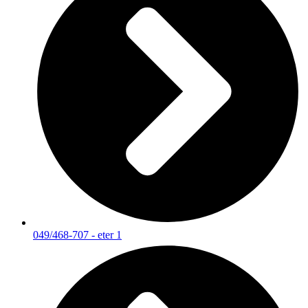
049/468-707 - eter 1