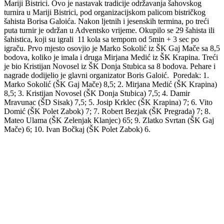
Mariji Bistrici. Ovo je nastavak tradicije održavanja šahovskog
turnira u Mariji Bistrici, pod organizacijskom palicom bistričkog
šahista Borisa Galoića. Nakon ljetnih i jesenskih termina, po treći
puta turnir je održan u Adventsko vrijeme. Okupilo se 29 šahista ili
šahistica, koji su igrali 11 kola sa tempom od 5min + 3 sec po
igraču. Prvo mjesto osovjio je Marko Sokolić iz ŠK Gaj Mače sa 8,5
bodova, koliko je imala i druga Mirjana Medić iz ŠK Krapina. Treći
je bio Kristijan Novosel iz ŠK Donja Stubica sa 8 bodova. Pehare i
nagrade dodijelio je glavni organizator Boris Galoić. Poredak: 1.
Marko Sokolić (ŠK Gaj Mače) 8,5; 2. Mirjana Medić (ŠK Krapina)
8,5; 3. Kristijan Novosel (ŠK Donja Stubica) 7,5; 4. Damir
Mravunac (ŠD Sisak) 7,5; 5. Josip Krklec (ŠK Krapina) 7; 6. Vito
Domić (ŠK Polet Zabok) 7; 7. Robert Bezjak (ŠK Pregrada) 7; 8.
Mateo Ulama (ŠK Zelenjak Klanjec) 65; 9. Zlatko Svrtan (ŠK Gaj
Mače) 6; 10. Ivan Bočkaj (ŠK Polet Zabok) 6.