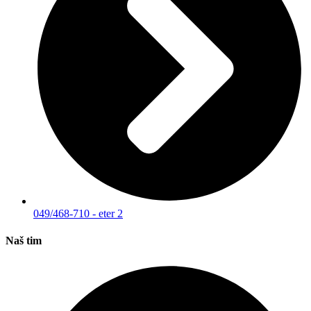
049/468-710 - eter 2
Naš tim