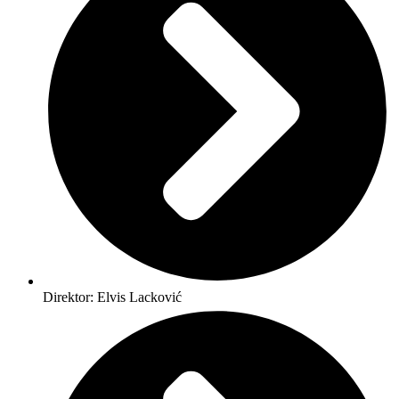
Direktor: Elvis Lacković