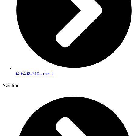
049/468-710 - eter 2
Naš tim