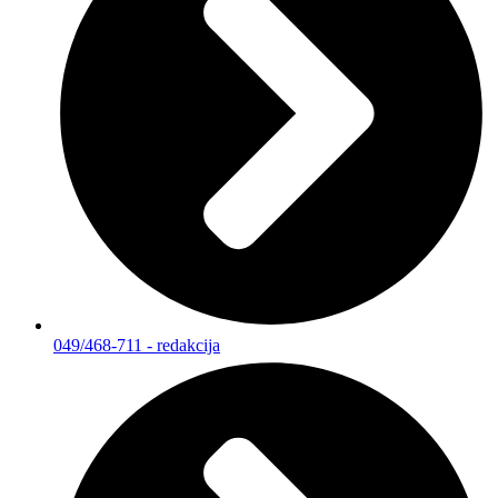
049/468-711 - redakcija