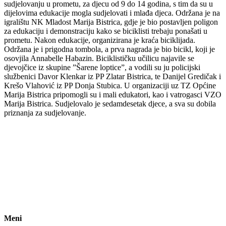
sudjelovanju u prometu, za djecu od 9 do 14 godina, s tim da su u
dijelovima edukacije mogla sudjelovati i mlađa djeca. Održana je na
igralištu NK Mladost Marija Bistrica, gdje je bio postavljen poligon
za edukaciju i demonstraciju kako se biciklisti trebaju ponašati u
prometu. Nakon edukacije, organizirana je kraća biciklijada.
Održana je i prigodna tombola, a prva nagrada je bio bicikl, koji je
osovjila Annabelle Habazin. Biciklističku učilicu najavile se
djevojčice iz skupine ”Šarene loptice”, a vodili su ju policijski
službenici Davor Klenkar iz PP Zlatar Bistrica, te Danijel Gredičak i
Krešo Vlahović iz PP Donja Stubica. U organizaciji uz TZ Općine
Marija Bistrica pripomogli su i mali edukatori, kao i vatrogasci VZO
Marija Bistrica. Sudjelovalo je sedamdesetak djece, a sva su dobila
priznanja za sudjelovanje.
Meni