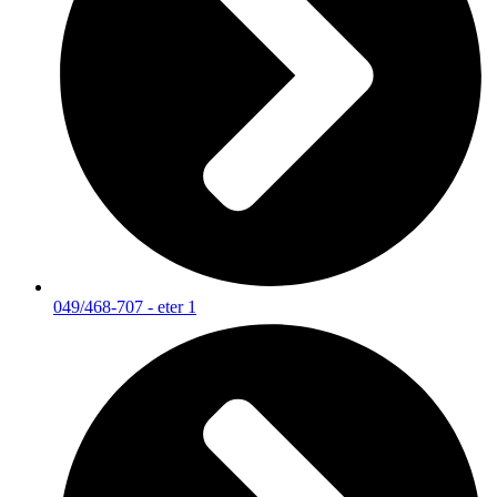
049/468-707 - eter 1