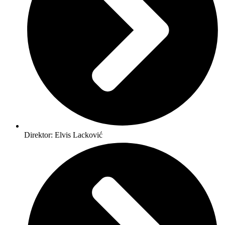
Direktor: Elvis Lacković