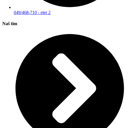
049/468-710 - eter 2
Naš tim