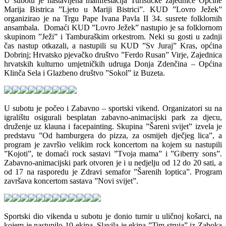
U subotu je nastavljena manifestacija Turističke zajednice Općine
Marija Bistrica ”Ljeto u Mariji Bistrici”. KUD ”Lovro Ježek”
organizirao je na Trgu Pape Ivana Pavla II 34. susrete folklornih
ansambala. Domaći KUD ”Lovro Ježek” nastupio je sa folklornom
skupinom ”Ježi” i Tamburaškim orkestrom. Neki su gosti u zadnji
čas nastup otkazali, a nastupili su KUD ”Sv Juraj” Kras, općina
Dobrinj; Hrvatsko pjevačko društvo ”Ferdo Rusan” Virje, Zajednica
hrvatskih kulturno umjetničkih udruga Donja Zdenčina – Općina
Klinča Sela i Glazbeno društvo ”Sokol” iz Buzeta.
U subotu je počeo i Zabavno – sportski vikend. Organizatori su na
igralištu osigurali besplatan zabavno-animacijski park za djecu,
druženje uz klauna i facepainting. Skupina ”Šareni svijet” izvela je
predstavu ”Od hamburgera do pizza, za osmijeh dječjeg lica”, a
program je završio velikim rock koncertom na kojem su nastupili
”Kojoti”, te domaći rock sastavi ”Tvoja mama” i ”Giberry sons”.
Zabavno-animacijski park otvoren je i u nedjelju od 12 do 20 sati, a
od 17 na rasporedu je Zdravi semafor ”Šarenih loptica”. Program
završava koncertom sastava ”Novi svijet”.
Sportski dio vikenda u subotu je donio turnir u uličnoj košarci, na
kojem je nastupilo 10 ekipa. Slavila je ekipa ”Tim struja” iz Zaboka