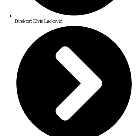
Direktor: Elvis Lacković