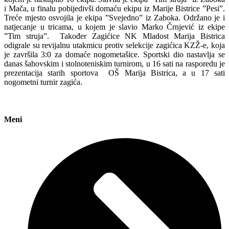
i Mača, u finalu pobijedivši domaću ekipu iz Marije Bistrice ”Pesi”.
Treće mjesto osvojila je ekipa ”Svejedno” iz Zaboka. Održano je i
natjecanje u tricama, u kojem je slavio Marko Črnjević iz ekipe
”Tim struja”. Također Zagićice NK Mladost Marija Bistrica
odigrale su revijalnu utakmicu protiv selekcije zagićica KZŽ-e, koja
je završila 3:0 za domaće nogometašice. Sportski dio nastavlja se
danas šahovskim i stolnoteniskim turnirom, u 16 sati na rasporedu je
prezentacija starih sportova OŠ Marija Bistrica, a u 17 sati
nogometni turnir zagića.
Meni