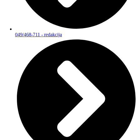
049/468-711 - redakcija