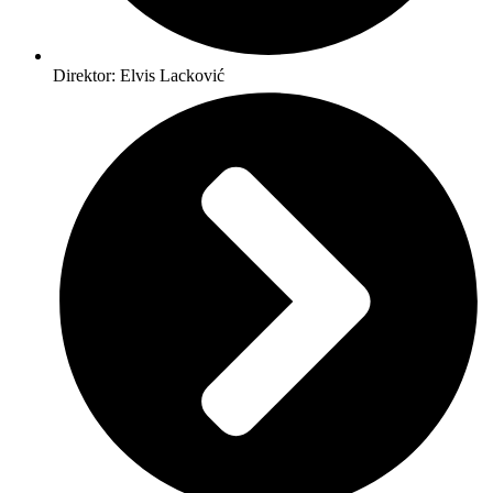
Direktor: Elvis Lacković