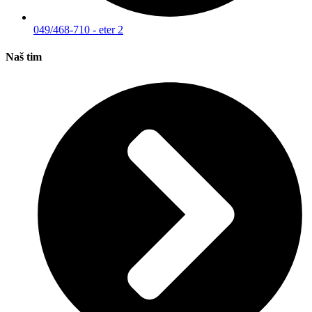
049/468-710 - eter 2
Naš tim