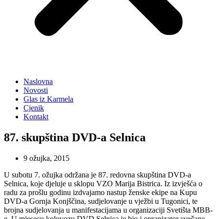
Naslovna
Novosti
Glas iz Karmela
Cjenik
Kontakt
87. skupština DVD-a Selnica
9 ožujka, 2015
U subotu 7. ožujka održana je 87. redovna skupština DVD-a
Selnica, koje djeluje u sklopu VZO Marija Bistrica. Iz izvješća o
radu za prošlu godinu izdvajamo nastup ženske ekipe na Kupu
DVD-a Gornja Konjščina, sudjelovanje u vježbi u Tugonici, te
brojna sudjelovanja u manifestacijama u organizaciji Svetišta MBB-
e. U mjesecu kolovozu DVD Selnica je bio i organizator svečane