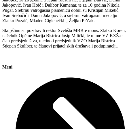
Jakopović, Ivan Hoić i Dalibor Kamenar, te za 10 godina Nikola
Pugar. Srebrnu vatrogasna plamenicu dobili su Kristijan Miketić,
Ivan Srebačić i Damir Jakopović, a srebrnu vatrogasnu medalju
Zlatko Pozaić, Mladen Ciglenečki i, Željko Piščak.
Skupštinu su pozdravili rektor Svetišta MBB-e mons. Zlatko Koren,
načelnik Općine Marija Bistrica Josip Milički, te u ime VZ KZŽ-e
član predsjedništva, ujedno i predsjednik VZO Marija Bistrica
Stjepan Skuliber, te članovi prijateljskih društava i podupiratelji.
Meni