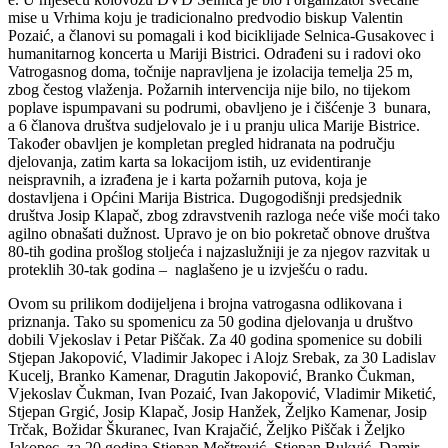
mise u Vrhima koju je tradicionalno predvodio biskup Valentin
Pozaić, a članovi su pomagali i kod biciklijade Selnica-Gusakovec i
humanitarnog koncerta u Mariji Bistrici. Odrađeni su i radovi oko
Vatrogasnog doma, točnije napravljena je izolacija temelja 25 m,
zbog čestog vlaženja. Požarnih intervencija nije bilo, no tijekom
poplave ispumpavani su podrumi, obavljeno je i čišćenje 3 bunara,
a 6 članova društva sudjelovalo je i u pranju ulica Marije Bistrice.
Također obavljen je kompletan pregled hidranata na području
djelovanja, zatim karta sa lokacijom istih, uz evidentiranje
neispravnih, a izrađena je i karta požarnih putova, koja je
dostavljena i Općini Marija Bistrica. Dugogodišnji predsjednik
društva Josip Klapač, zbog zdravstvenih razloga neće više moći tako
agilno obnašati dužnost. Upravo je on bio pokretač obnove društva
80-tih godina prošlog stoljeća i najzaslužniji je za njegov razvitak u
proteklih 30-tak godina – naglašeno je u izvješću o radu.
Ovom su prilikom dodijeljena i brojna vatrogasna odlikovana i
priznanja. Tako su spomenicu za 50 godina djelovanja u društvo
dobili Vjekoslav i Petar Piščak. Za 40 godina spomenice su dobili
Stjepan Jakopović, Vladimir Jakopec i Alojz Srebak, za 30 Ladislav
Kucelj, Branko Kamenar, Dragutin Jakopović, Branko Čukman,
Vjekoslav Čukman, Ivan Pozaić, Ivan Jakopović, Vladimir Miketić,
Stjepan Grgić, Josip Klapač, Josip Hanžek, Željko Kamenar, Josip
Trčak, Božidar Škuranec, Ivan Krajačić, Željko Piščak i Željko
Jakopec, za 20 godina Stjepan Meštrović, Stjepan Bukvić, Damir