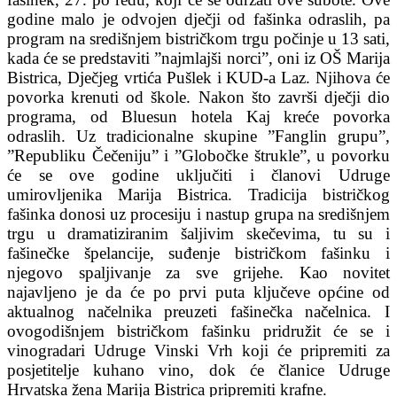
godine malo je odvojen dječji od fašinka odraslih, pa
program na središnjem bistričkom trgu počinje u 13 sati,
kada će se predstaviti ”najmlajši norci”, oni iz OŠ Marija
Bistrica, Dječjeg vrtića Pušlek i KUD-a Laz. Njihova će
povorka krenuti od škole. Nakon što završi dječji dio
programa, od Bluesun hotela Kaj kreće povorka
odraslih. Uz tradicionalne skupine ”Fanglin grupu”,
”Republiku Čečeniju” i ”Globočke štrukle”, u povorku
će se ove godine uključiti i članovi Udruge
umirovljenika Marija Bistrica. Tradicija bistričkog
fašinka donosi uz procesiju i nastup grupa na središnjem
trgu u dramatiziranim šaljivim skečevima, tu su i
fašinečke špelancije, suđenje bistričkom fašinku i
njegovo spaljivanje za sve grijehe. Kao novitet
najavljeno je da će po prvi puta ključeve općine od
aktualnog načelnika preuzeti fašinečka načelnica. I
ovogodišnjem bistričkom fašinku pridružit će se i
vinogradari Udruge Vinski Vrh koji će pripremiti za
posjetitelje kuhano vino, dok će članice Udruge
Hrvatska žena Marija Bistrica pripremiti krafne.