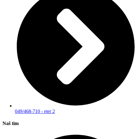
049/468-710 - eter 2
Naš tim