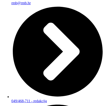
rmb@rmb.hr
049/468-711 - redakcija