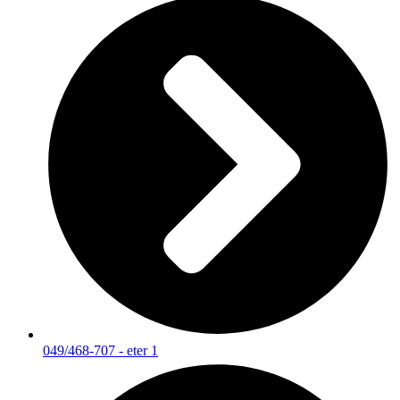
049/468-707 - eter 1