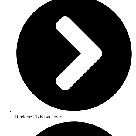
Direktor: Elvis Lacković