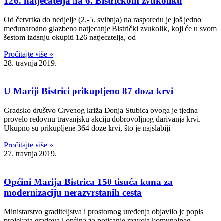
126. natjecatelja na 6. Bistričkom zvukoliku
Od četvrtka do nedjelje (2.-5. svibnja) na rasporedu je još jedno
međunarodno glazbeno natjecanje Bistrički zvukolik, koji će u svom
šestom izdanju okupiti 126 natjecatelja, od
Pročitajte više »
28. travnja 2019.
U Mariji Bistrici prikupljeno 87 doza krvi
Gradsko društvo Crvenog križa Donja Stubica ovoga je tjedna
provelo redovnu travanjsku akciju dobrovoljnog darivanja krvi.
Ukupno su prikupljene 364 doze krvi, što je najslabiji
Pročitajte više »
27. travnja 2019.
Općini Marija Bistrica 150 tisuća kuna za
modernizaciju nerazvrstanih cesta
Ministarstvo graditeljstva i prostornog uređenja objavilo je popis
projekata gradova i općina za poticanje razvoja komunalnog