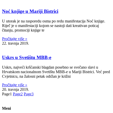
Noć knjige u Mariji Bistrici
U utorak je na rasporedu osma po redu manifestacija Noć knjige.
Riječ je o manifestaciji kojom se nastoji dati kreativan poticaj
čitanju, promociji knjige te
Pročitajte više »
22. travnja 2019.
Uskrs u Svetištu MBB-e
Uskrs, najveći kršćanski blagdan posebno se svečano slavi u
Hrvatskom nacionalnom Svetištu MBB-e u Mariji Bistrici. Već pred
Cvjetnicu, na žalosni petak održan je križni
Pročitajte više »
20. travnja 2019.
Page
1
Page
2
Page
3
Meni