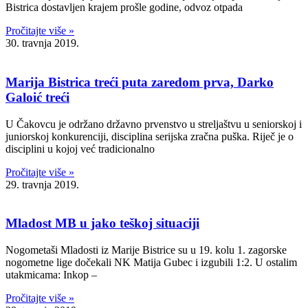
Bistrica dostavljen krajem prošle godine, odvoz otpada
Pročitajte više »
30. travnja 2019.
Marija Bistrica treći puta zaredom prva, Darko
Galoić treći
U Čakovcu je održano državno prvenstvo u streljaštvu u seniorskoj i
juniorskoj konkurenciji, disciplina serijska zračna puška. Riječ je o
disciplini u kojoj već tradicionalno
Pročitajte više »
29. travnja 2019.
Mladost MB u jako teškoj situaciji
Nogometaši Mladosti iz Marije Bistrice su u 19. kolu 1. zagorske
nogometne lige dočekali NK Matija Gubec i izgubili 1:2. U ostalim
utakmicama: Inkop –
Pročitajte više »