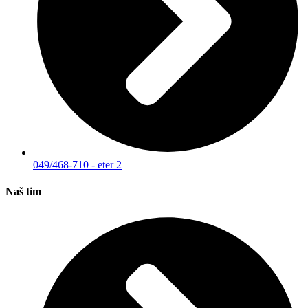
049/468-710 - eter 2
Naš tim