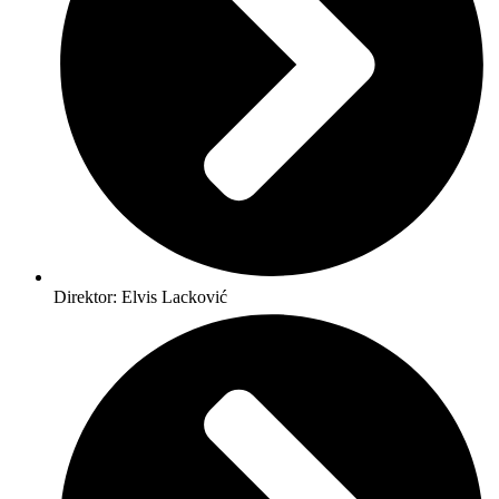
Direktor: Elvis Lacković