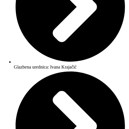
Glazbena urednica: Ivana Krajačić