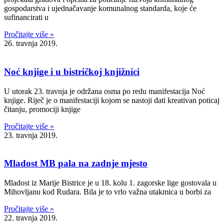
gospodarstva i ujednačavanje komunalnog standarda, koje će
sufinancirati u
Pročitajte više »
26. travnja 2019.
Noć knjige i u bistričkoj knjižnici
U utorak 23. travnja je održana osma po redu manifestacija Noć
knjige. Riječ je o manifestaciji kojom se nastoji dati kreativan poticaj
čitanju, promociji knjige
Pročitajte više »
23. travnja 2019.
Mladost MB pala na zadnje mjesto
Mladost iz Marije Bistrice je u 18. kolu 1. zagorske lige gostovala u
Mihovljanu kod Rudara. Bila je to vrlo važna utakmica u borbi za
Pročitajte više »
22. travnja 2019.