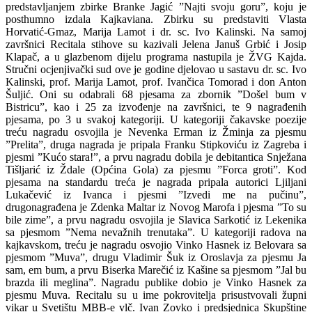
predstavljanjem zbirke Branke Jagić ”Najti svoju goru”, koju je
posthumno izdala Kajkaviana. Zbirku su predstaviti Vlasta
Horvatić-Gmaz, Marija Lamot i dr. sc. Ivo Kalinski. Na samoj
završnici Recitala stihove su kazivali Jelena Januš Grbić i Josip
Klapač, a u glazbenom dijelu programa nastupila je ŽVG Kajda.
Stručni ocjenjivački sud ove je godine djelovao u sastavu dr. sc. Ivo
Kalinski, prof. Marija Lamot, prof. Ivančica Tomorad i don Anton
Šuljić. Oni su odabrali 68 pjesama za zbornik ”Došel bum v
Bistricu”, kao i 25 za izvođenje na završnici, te 9 nagrađenih
pjesama, po 3 u svakoj kategoriji. U kategoriji čakavske poezije
treću nagradu osvojila je Nevenka Erman iz Žminja za pjesmu
”Prelita”, druga nagrada je pripala Franku Stipkoviću iz Zagreba i
pjesmi ”Kućo stara!”, a prvu nagradu dobila je debitantica Snježana
Tišljarić iz Ždale (Općina Gola) za pjesmu ”Forca groti”. Kod
pjesama na standardu treća je nagrada pripala autorici Ljiljani
Lukačević iz Ivanca i pjesmi ”Izvedi me na pučinu”,
drugonagrađena je Zdenka Maltar iz Novog Marofa i pjesma ”To su
bile zime”, a prvu nagradu osvojila je Slavica Sarkotić iz Lekenika
sa pjesmom ”Nema nevažnih trenutaka”. U kategoriji radova na
kajkavskom, treću je nagradu osvojio Vinko Hasnek iz Belovara sa
pjesmom ”Muva”, drugu Vladimir Šuk iz Oroslavja za pjesmu Ja
sam, em bum, a prvu Biserka Marečić iz Kašine sa pjesmom ”Jal bu
brazda ili meglina”. Nagradu publike dobio je Vinko Hasnek za
pjesmu Muva. Recitalu su u ime pokrovitelja prisustvovali župni
vikar u Svetištu MBB-e vlč. Ivan Zovko i predsjednica Skupštine