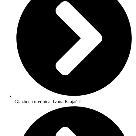
Glazbena urednica: Ivana Krajačić