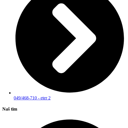
049/468-710 - eter 2
Naš tim