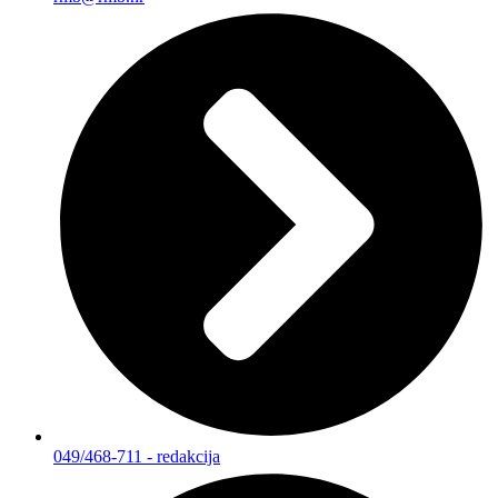
049/468-711 - redakcija