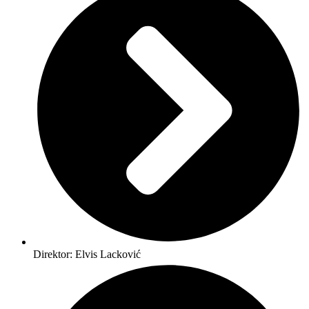
Direktor: Elvis Lacković