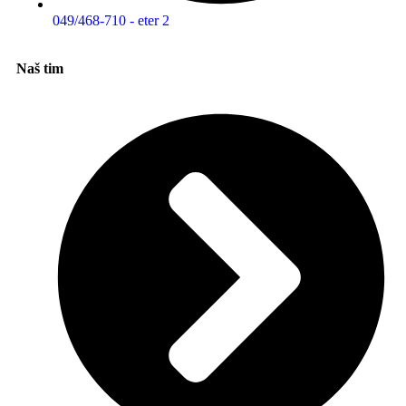
049/468-710 - eter 2
Naš tim