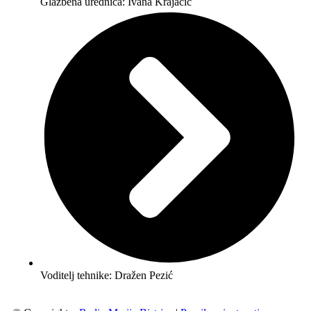
Glazbena urednica: Ivana Krajačić
Voditelj tehnike: Dražen Pezić