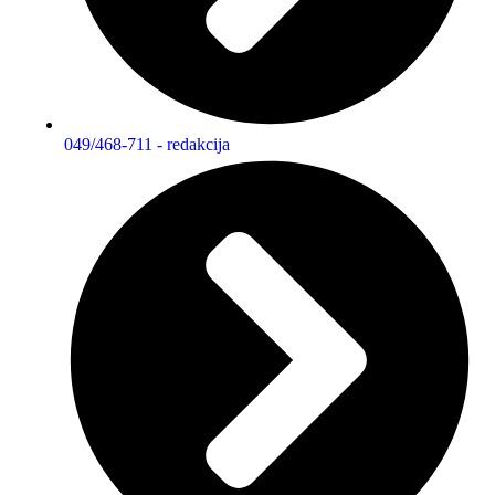
049/468-711 - redakcija