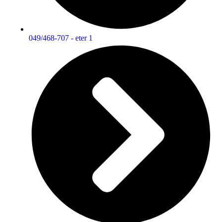
049/468-707 - eter 1