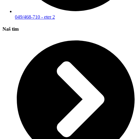
049/468-710 - eter 2
Naš tim