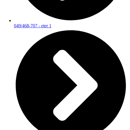
049/468-707 - eter 1