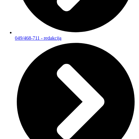
049/468-711 - redakcija