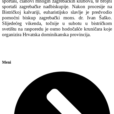
sportaši, članovi mnogih zagrebačkih klubova, te brojni
sportaši zagrebačke nadbiskupije. Nakon procesije na
Bistričkoj kalvariji, euharistijsko slavlje je predvodio
pomoćni biskup zagrebački mons. dr. Ivan Šaško.
Slijedećeg vikenda, točnije u subotu u bistričkom
svetištu na rasporedu je osmo hodočašće kruničara koje
organizira Hrvatska dominikanska provincija.
Meni