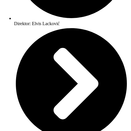
Direktor: Elvis Lacković