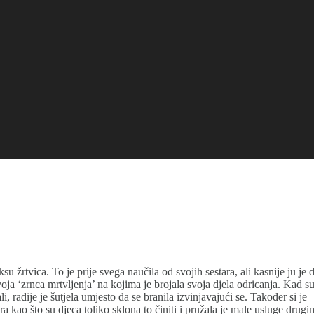
u žrtvica. To je prije svega naučila od svojih sestara, ali kasnije ju je 
oja ‘zrnca mrtvljenja’ na kojima je brojala svoja djela odricanja. Kad s
i, radije je šutjela umjesto da se branila izvinjavajući se. Također si je
kao što su djeca toliko sklona to činiti i pružala je male usluge drugi