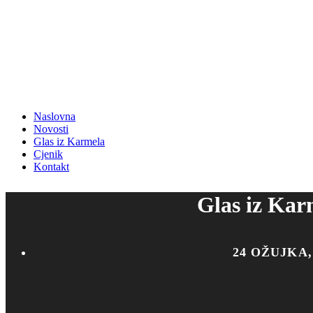
Naslovna
Novosti
Glas iz Karmela
Cjenik
Kontakt
Glas iz Kar
24 OŽUJKA,