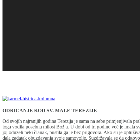
ODRICANJE KOD SV. MALE TEREZIJE
Od svojih najranijih godina Terezija je sama na sebe primjenjivala praks
toga vodila posebna milost Božja. U dobi od tri godine već je imala sv
joj oduzeli neki članak, pustila ga je bez prigovora. Ako su je optužival
dala zadatak obuzdavanja svoje samovolje. Suzdržavala se da odgovora 