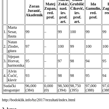
Matej
Zokić,
Grubišić
Ida
Zoran
Zupan,
nasl.
Ćiković,
Gamulin,
Zag
Juranić,
red.
izv.
izv.
red.
re
Akademik
prof.
prof.
prof.
prof.
art.
art.
Marta
1.
Sesar,
99
–
99
100
99
99
flauta
Natan
2.
Zlodre,
97
–
100
99
100
100
gitara
Stjepan
3.
Horvat,
95
–
97
98
94
95
harmonika
Alvin
4.
Ćućić,
93
–
98
98
95
94
klavir
Sudački
96,000
0,000
98,500
98,750
97,000
97,
strogomjer
(384)
(0)
(394)
(395)
(388)
(38
http://bodoklik.info/bz/2017/rezultati/index.html