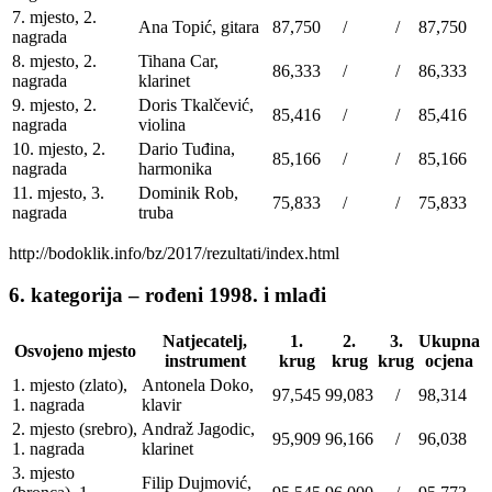
7. mjesto, 2.
Ana Topić, gitara
87,750
/
/
87,750
nagrada
8. mjesto, 2.
Tihana Car,
86,333
/
/
86,333
nagrada
klarinet
9. mjesto, 2.
Doris Tkalčević,
85,416
/
/
85,416
nagrada
violina
10. mjesto, 2.
Dario Tuđina,
85,166
/
/
85,166
nagrada
harmonika
11. mjesto, 3.
Dominik Rob,
75,833
/
/
75,833
nagrada
truba
http://bodoklik.info/bz/2017/rezultati/index.html
6. kategorija – rođeni 1998. i mlađi
Natjecatelj,
1.
2.
3.
Ukupna
Osvojeno mjesto
instrument
krug
krug
krug
ocjena
1. mjesto (zlato),
Antonela Doko,
97,545
99,083
/
98,314
1. nagrada
klavir
2. mjesto (srebro),
Andraž Jagodic,
95,909
96,166
/
96,038
1. nagrada
klarinet
3. mjesto
Filip Dujmović,