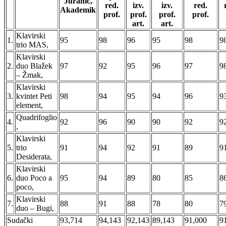
Juranić,
red.
izv.
izv.
red.
Akademik
prof.
prof.
prof.
prof.
art.
art.
Klavirski
1.
95
98
96
95
98
9
trio MAS,
Klavirski
2.
duo Blažek
97
92
95
96
97
9
– Žmak,
Klavirski
3.
kvintet Peti
98
94
95
94
96
9
element,
Quadrifoglio
4.
92
96
90
90
92
9
,
Klavirski
5.
trio
91
94
92
91
89
9
Desiderata,
Klavirski
6.
duo Poco a
95
94
89
80
85
8
poco,
Klavirski
7.
88
91
88
78
80
7
duo – Bugi,
Sudački
93,714
94,143
92,143
89,143
91,000
9