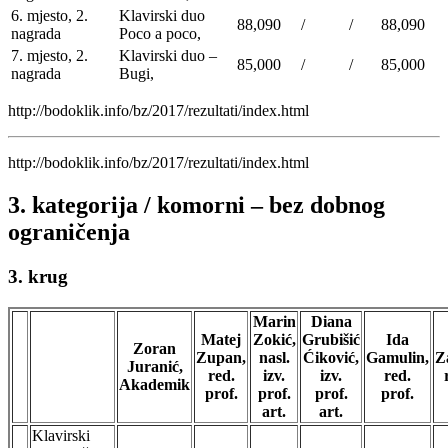
6. mjesto, 2.
Klavirski duo
88,090
/
/
88,090
nagrada
Poco a poco,
7. mjesto, 2.
Klavirski duo –
85,000
/
/
85,000
nagrada
Bugi,
http://bodoklik.info/bz/2017/rezultati/index.html
http://bodoklik.info/bz/2017/rezultati/index.html
3. kategorija / komorni – bez dobnog
ograničenja
3. krug
Marin
Diana
Matej
Zokić,
Grubišić
Ida
Zoran
Zupan,
nasl.
Ćiković,
Gamulin,
Z
Juranić,
red.
izv.
izv.
red.
Akademik
prof.
prof.
prof.
prof.
art.
art.
Klavirski