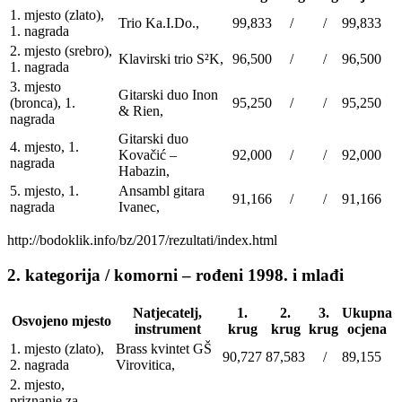
1. mjesto (zlato),
Trio Ka.I.Do.,
99,833
/
/
99,833
1. nagrada
2. mjesto (srebro),
Klavirski trio S²K,
96,500
/
/
96,500
1. nagrada
3. mjesto
Gitarski duo Inon
(bronca), 1.
95,250
/
/
95,250
& Rien,
nagrada
Gitarski duo
4. mjesto, 1.
Kovačić –
92,000
/
/
92,000
nagrada
Habazin,
5. mjesto, 1.
Ansambl gitara
91,166
/
/
91,166
nagrada
Ivanec,
http://bodoklik.info/bz/2017/rezultati/index.html
2. kategorija / komorni – rođeni 1998. i mlađi
Natjecatelj,
1.
2.
3.
Ukupna
Osvojeno mjesto
instrument
krug
krug
krug
ocjena
1. mjesto (zlato),
Brass kvintet GŠ
90,727
87,583
/
89,155
2. nagrada
Virovitica,
2. mjesto,
priznanje za