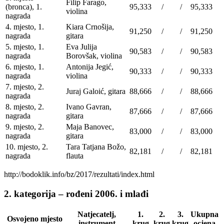
Filip Farago,
(bronca), 1.
95,333
/
/
95,333
violina
nagrada
4. mjesto, 1.
Kiara Crnošija,
91,250
/
/
91,250
nagrada
gitara
5. mjesto, 1.
Eva Julija
90,583
/
/
90,583
nagrada
Borovšak, violina
6. mjesto, 1.
Antonija Jegić,
90,333
/
/
90,333
nagrada
violina
7. mjesto, 2.
Juraj Galoić, gitara
88,666
/
/
88,666
nagrada
8. mjesto, 2.
Ivano Gavran,
87,666
/
/
87,666
nagrada
gitara
9. mjesto, 2.
Maja Banovec,
83,000
/
/
83,000
nagrada
gitara
10. mjesto, 2.
Tara Tatjana Božo,
82,181
/
/
82,181
nagrada
flauta
http://bodoklik.info/bz/2017/rezultati/index.html
2. kategorija – rođeni 2006. i mlađi
Natjecatelj,
1.
2.
3.
Ukupna
Osvojeno mjesto
instrument
krug
krug
krug
ocjena