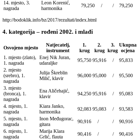
14. mjesto, 3.
Leon Korenić,
79,250
/
/
79,250
nagrada
harmonika
http://bodoklik.info/bz/2017/rezultati/index.html
4. kategorija – rođeni 2002. i mlađi
Natjecatelj,
1.
2.
3.
Ukupna
Osvojeno mjesto
instrument
krug
krug
krug
ocjena
1. mjesto (zlato),
Enej Nik Juran,
95,750
95,916
/
95,833
1. nagrada
udaraljke
2. mjesto
Julija Škreblin
(srebro), 1.
96,000
95,000
/
95,500
Milić, klavir
nagrada
3. mjesto
Ena Aličehajić,
(bronca), 1.
94,250
95,916
/
95,083
klavir
nagrada
4. mjesto, 1.
Kiara Janko,
92,083
95,083
/
93,583
nagrada
harmonika
5. mjesto, 1.
Inon Međugorac,
90,916
/
/
90,916
nagrada
gitara
6. mjesto, 1.
Marija Klara
90,416
/
/
90,416
nagrada
Grlić, flauta