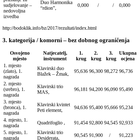
Duo Harmonika
sudjelovanje –
0,000
/
/
0,000
“rdion”,
nedovoljna
izvedba
http://bodoklik.info/bz/2017/rezultati/index.html
3. kategorija / komorni – bez dobnog ograničenja
Osvojeno
Natjecatelj,
1.
2.
3.
Ukupna
mjesto
instrument
krug
krug
krug
ocjena
1. mjesto
Klavirski duo
(zlato), 1.
95,636
96,300
98,272
96,736
Blažek – Žmak,
nagrada
2. mjesto
Klavirski trio
(srebro), 1.
96,181
94,200
96,090
95,490
MAS,
nagrada
3. mjesto
Klavirski kvintet
(bronca), 1.
94,636
95,400
95,666
95,234
Peti element,
nagrada
4. mjesto, 1.
Quadrifoglio ,
91,454
92,800
94,545
92,933
nagrada
5. mjesto, 1.
Klavirski trio
90,545
91,900
/
91,223
nagrada
Desiderata,