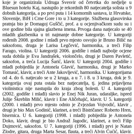
koje je organizirala Udruga Svesvir od četvrtka do nedjelje u
Bluesun hotelu Kaj, nastupilo je rekordnih 80 natjecatelja solista u 9
dobnih kategorija, a po prvi puta i 14 komornih sastava, iz Hrvatske,
Slovenije, BiH i Crne Gore i to u 3 kategorije. Službena glasovirska
pratnja bio je Domagoj Guščić, prof. a u ocjenjivačkom sudu su i
ove godine bila sjajna glazbena imena. Prvoga dana natjecalo se 40
mladih glazbenika u tri najmanje dobne kategorije. U kategoriji
rođenih 2008. godine i mlađi prvo mjesto osvojio je Bruno Bilić na
saksofonu, druga je Larisa Legčević, harmonika, a treći Filip
Farago, violina. U kategoriji 2006. godište i mlađi najbolje ocjene
suda dobila je Eva Jandrašek, violončelo, drugi je Daren Pavletić,
saksofon, a treća Lucija Šarić, klavir. U kategoriji 2004. godište i
mlađi pobijedila je Antonela Glavić, harmonika, drugi je Marko
Tomasić, klavir, a treći Ante Jakovljević, harmonika. U kategorijama
od 4. do 6. natjecalo se u 2 kruga, a u 7. i 8. u 3 kruga, dok je 9.
kategorija ovaj puta ostala bez natjecatelja, tj. jedina prijavljena
violinistica nije nastupila do kraja zbog bolesti. U 4. kategoriji
(2002. godište i mlađi) slavio je Enej Nik Juran, udaraljke, ispred
Julije Škreblin Milić, klavir i Ene Aličehajić, klavir. U 5. kategoriji
(2000. i mlađi) prvo mjesto odnio je Zvjezdan Vojvodić, klavir ,
drugi je bio Max Godinić, klarinet, a treći Bistričanec Roberto Hren,
bisernica. U 6. kategoriji (1998. i mlađi) pobijedila je Antonela
Doko, klavir, drugi je bio Andraž Jagodic, klarinet, a treći Filip
Dujmović, saksofon. U 7. kategoriji (1996. i mlađi) prvi je Natan
Zlodre, gitara, druga Marta Sesar, flauta, a treći Alvin Ćućić, klavir.