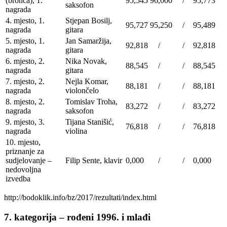
(bronca), 1.
95,545
96,000
/
95,773
saksofon
nagrada
4. mjesto, 1.
Stjepan Bosilj,
95,727
95,250
/
95,489
nagrada
gitara
5. mjesto, 1.
Jan Samaržija,
92,818
/
/
92,818
nagrada
gitara
6. mjesto, 2.
Nika Novak,
88,545
/
/
88,545
nagrada
gitara
7. mjesto, 2.
Nejla Komar,
88,181
/
/
88,181
nagrada
violončelo
8. mjesto, 2.
Tomislav Troha,
83,272
/
/
83,272
nagrada
saksofon
9. mjesto, 3.
Tijana Stanišić,
76,818
/
/
76,818
nagrada
violina
10. mjesto,
priznanje za
sudjelovanje –
Filip Sente, klavir
0,000
/
/
0,000
nedovoljna
izvedba
http://bodoklik.info/bz/2017/rezultati/index.html
7. kategorija – rođeni 1996. i mlađi