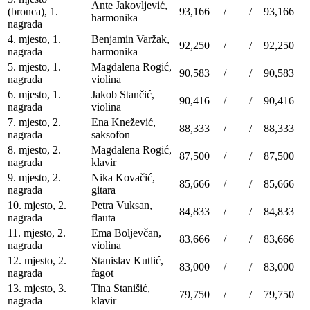
Ante Jakovljević,
(bronca), 1.
93,166
/
/
93,166
harmonika
nagrada
4. mjesto, 1.
Benjamin Varžak,
92,250
/
/
92,250
nagrada
harmonika
5. mjesto, 1.
Magdalena Rogić,
90,583
/
/
90,583
nagrada
violina
6. mjesto, 1.
Jakob Stančić,
90,416
/
/
90,416
nagrada
violina
7. mjesto, 2.
Ena Knežević,
88,333
/
/
88,333
nagrada
saksofon
8. mjesto, 2.
Magdalena Rogić,
87,500
/
/
87,500
nagrada
klavir
9. mjesto, 2.
Nika Kovačić,
85,666
/
/
85,666
nagrada
gitara
10. mjesto, 2.
Petra Vuksan,
84,833
/
/
84,833
nagrada
flauta
11. mjesto, 2.
Ema Boljevčan,
83,666
/
/
83,666
nagrada
violina
12. mjesto, 2.
Stanislav Kutlić,
83,000
/
/
83,000
nagrada
fagot
13. mjesto, 3.
Tina Stanišić,
79,750
/
/
79,750
nagrada
klavir