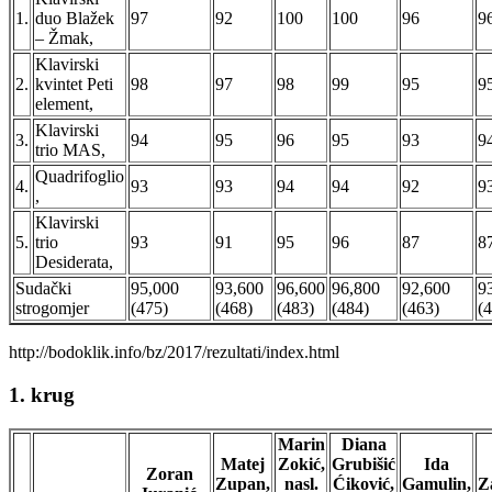
1.
duo Blažek
97
92
100
100
96
9
– Žmak,
Klavirski
2.
kvintet Peti
98
97
98
99
95
9
element,
Klavirski
3.
94
95
96
95
93
9
trio MAS,
Quadrifoglio
4.
93
93
94
94
92
9
,
Klavirski
5.
trio
93
91
95
96
87
8
Desiderata,
Sudački
95,000
93,600
96,600
96,800
92,600
9
strogomjer
(475)
(468)
(483)
(484)
(463)
(
http://bodoklik.info/bz/2017/rezultati/index.html
1. krug
Marin
Diana
Matej
Zokić,
Grubišić
Ida
Zoran
Zupan,
nasl.
Ćiković,
Gamulin,
Z