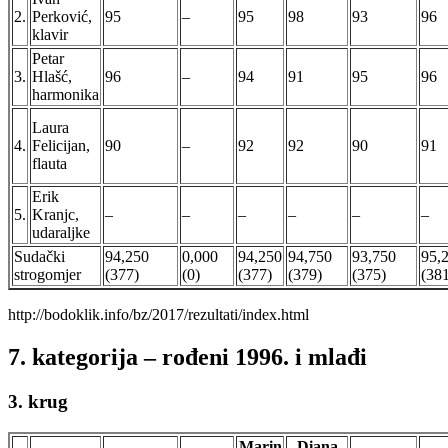
2.
Perković,
95
–
95
98
93
96
klavir
Petar
3.
Hlašć,
96
–
94
91
95
96
harmonika
Laura
4.
Felicijan,
90
–
92
92
90
91
flauta
Erik
5.
Kranjc,
–
–
–
–
–
–
udaraljke
Sudački
94,250
0,000
94,250
94,750
93,750
95,
strogomjer
(377)
(0)
(377)
(379)
(375)
(38
http://bodoklik.info/bz/2017/rezultati/index.html
7. kategorija – rođeni 1996. i mlađi
3. krug
Marin
Diana