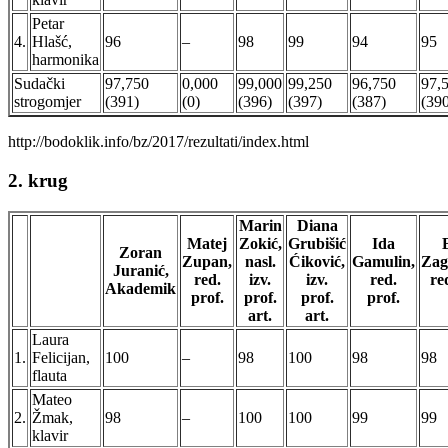
Petar
4.
Hlašć,
96
–
98
99
94
95
harmonika
Sudački
97,750
0,000
99,000
99,250
96,750
97,
strogomjer
(391)
(0)
(396)
(397)
(387)
(39
http://bodoklik.info/bz/2017/rezultati/index.html
2. krug
Marin
Diana
Matej
Zokić,
Grubišić
Ida
Zoran
Zupan,
nasl.
Ćiković,
Gamulin,
Zag
Juranić,
red.
izv.
izv.
red.
re
Akademik
prof.
prof.
prof.
prof.
art.
art.
Laura
1.
Felicijan,
100
–
98
100
98
98
flauta
Mateo
2.
Žmak,
98
–
100
100
99
99
klavir