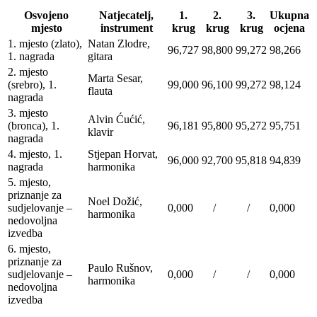
Osvojeno
Natjecatelj,
1.
2.
3.
Ukupna
mjesto
instrument
krug
krug
krug
ocjena
1. mjesto (zlato),
Natan Zlodre,
96,727
98,800
99,272
98,266
1. nagrada
gitara
2. mjesto
Marta Sesar,
(srebro), 1.
99,000
96,100
99,272
98,124
flauta
nagrada
3. mjesto
Alvin Ćućić,
(bronca), 1.
96,181
95,800
95,272
95,751
klavir
nagrada
4. mjesto, 1.
Stjepan Horvat,
96,000
92,700
95,818
94,839
nagrada
harmonika
5. mjesto,
priznanje za
Noel Dožić,
sudjelovanje –
0,000
/
/
0,000
harmonika
nedovoljna
izvedba
6. mjesto,
priznanje za
Paulo Rušnov,
sudjelovanje –
0,000
/
/
0,000
harmonika
nedovoljna
izvedba