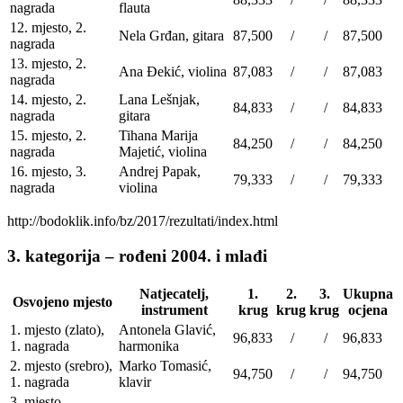
nagrada
flauta
12. mjesto, 2.
Nela Grđan, gitara
87,500
/
/
87,500
nagrada
13. mjesto, 2.
Ana Đekić, violina
87,083
/
/
87,083
nagrada
14. mjesto, 2.
Lana Lešnjak,
84,833
/
/
84,833
nagrada
gitara
15. mjesto, 2.
Tihana Marija
84,250
/
/
84,250
nagrada
Majetić, violina
16. mjesto, 3.
Andrej Papak,
79,333
/
/
79,333
nagrada
violina
http://bodoklik.info/bz/2017/rezultati/index.html
3. kategorija – rođeni 2004. i mlađi
Natjecatelj,
1.
2.
3.
Ukupna
Osvojeno mjesto
instrument
krug
krug
krug
ocjena
1. mjesto (zlato),
Antonela Glavić,
96,833
/
/
96,833
1. nagrada
harmonika
2. mjesto (srebro),
Marko Tomasić,
94,750
/
/
94,750
1. nagrada
klavir
3. mjesto