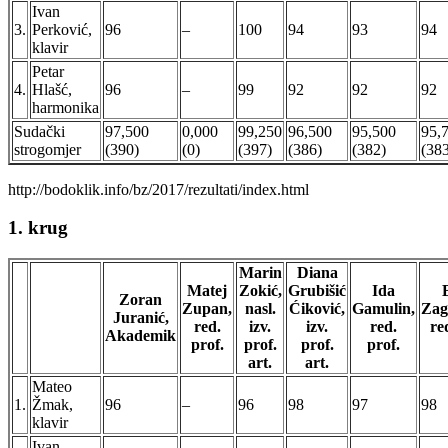
Ivan
3.
Perković,
96
–
100
94
93
94
klavir
Petar
4.
Hlašć,
96
–
99
92
92
92
harmonika
Sudački
97,500
0,000
99,250
96,500
95,500
95,
strogomjer
(390)
(0)
(397)
(386)
(382)
(38
http://bodoklik.info/bz/2017/rezultati/index.html
1. krug
Marin
Diana
Matej
Zokić,
Grubišić
Ida
Zoran
Zupan,
nasl.
Ćiković,
Gamulin,
Zag
Juranić,
red.
izv.
izv.
red.
re
Akademik
prof.
prof.
prof.
prof.
art.
art.
Mateo
1.
Žmak,
96
–
96
98
97
98
klavir
Ivan