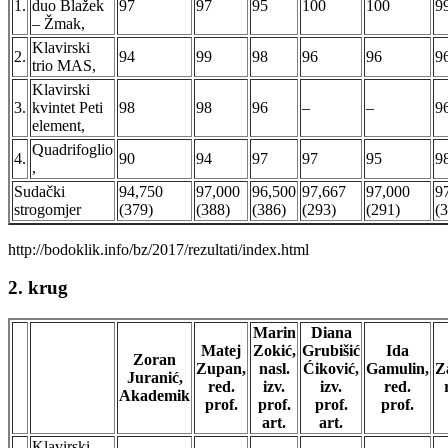
1.
duo Blažek
97
97
95
100
100
9
– Žmak,
Klavirski
2.
94
99
98
96
96
9
trio MAS,
Klavirski
3.
kvintet Peti
98
98
96
–
–
9
element,
Quadrifoglio
4.
90
94
97
97
95
9
,
Sudački
94,750
97,000
96,500
97,667
97,000
9
strogomjer
(379)
(388)
(386)
(293)
(291)
(
http://bodoklik.info/bz/2017/rezultati/index.html
2. krug
Marin
Diana
Matej
Zokić,
Grubišić
Ida
Zoran
Zupan,
nasl.
Ćiković,
Gamulin,
Z
Juranić,
red.
izv.
izv.
red.
Akademik
prof.
prof.
prof.
prof.
art.
art.
Klavirski