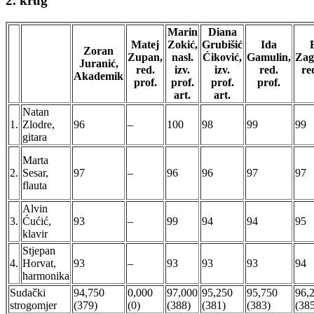
2. krug
Marin
Diana
Matej
Zokić,
Grubišić
Ida
Zoran
Zupan,
nasl.
Ćiković,
Gamulin,
Zag
Juranić,
red.
izv.
izv.
red.
re
Akademik
prof.
prof.
prof.
prof.
art.
art.
Natan
1.
Zlodre,
96
–
100
98
99
99
gitara
Marta
2.
Sesar,
97
–
96
96
97
97
flauta
Alvin
3.
Ćućić,
93
–
99
94
94
95
klavir
Stjepan
4.
Horvat,
93
–
93
93
93
94
harmonika
Sudački
94,750
0,000
97,000
95,250
95,750
96,
strogomjer
(379)
(0)
(388)
(381)
(383)
(38