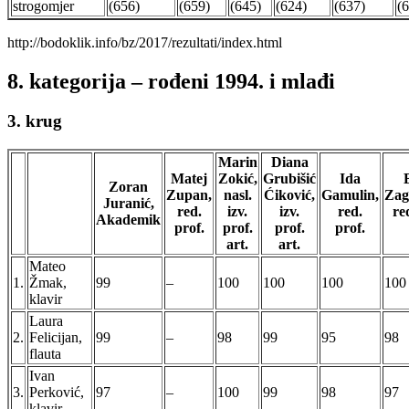
strogomjer
(656)
(659)
(645)
(624)
(637)
(
http://bodoklik.info/bz/2017/rezultati/index.html
8. kategorija – rođeni 1994. i mlađi
3. krug
Marin
Diana
Matej
Zokić,
Grubišić
Ida
Zoran
Zupan,
nasl.
Ćiković,
Gamulin,
Zag
Juranić,
red.
izv.
izv.
red.
re
Akademik
prof.
prof.
prof.
prof.
art.
art.
Mateo
1.
Žmak,
99
–
100
100
100
100
klavir
Laura
2.
Felicijan,
99
–
98
99
95
98
flauta
Ivan
3.
Perković,
97
–
100
99
98
97
klavir