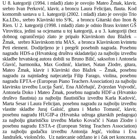
U 8. kategoriji (1994. i mlađi) zlato je osvojio Mateo Žmak, klavir,
srebro Ivan Perković, klavir, a broncu Laura Felicijan, flauta. Kod
komornih sastava u 1. kategoriji (2002. i mlađi) zlato je osvojio Trio
Ka.I.Do., srebro Klavirski trio S²K, a broncu Gitarski duo Inon &
Rien. U 2. kategoriji (1998. i mlađi) zlato je odnio Brass kvintet GŠ
Virovitica, jedini sa ocjenama u toj kategoriji, a u 3. kategoriji (bez
dobnog ograničenja) zlato je pripalo Klavirskom duu Blažek –
Žmak, srebro Klavirskom triu MAS, a bronca Klavirskom kvintetu
Peti element. Dodijeljeno je i pregršt posebnih nagrada. Posebnu
nagradu HDS-a (Hrvatskog društva skladatelja) za najbolju izvedbu
skladbe hrvatskog autora dobili su Bruno Bilić, saksofon i Antonela
Glavić, harmonika, Max Godinić, klarinet, Natan Zlodre, gitara,
Mateo Žmak, klavir i Klavirski duo Blažek – Žmak, posebnu
nagradu za najmlađeg natjecatelja Filip Farago, violina, posebnu
nagradu EPTA-e (European Piano Teachers Association) za najbolju
klavirsku izvedbu Lucija Šarić, Ena Aličehajić, Zvjezdan Vojvodić,
Antonela Doko i Mateo Žmak, posebnu nagradu HDF-a (Hrvatsko
društvo flautista) za najbolju flautističku izvedbu Karla Kadović,
Marta Sesar i Laura Felicijan, posebnu nagradu za najbolju izvedbu
vlastite skladbe Juraj Galoić, gitara i Marko Tomasić, klavir,
posebnu nagradu HUGIP-a (Hrvatska udruga gitarskih pedagoga)
za najbolju gitarističku izvedbu Marko Kovačić i Natan Zlodre i
posebnu nagradu ESTA-e (European String Teachers Association)
za najbolju gudačku izvedbu Antonija Jegić, violina i Eva
Jandrašek, violončelo. Uz natjecanje održano je i čak pet koncerata.