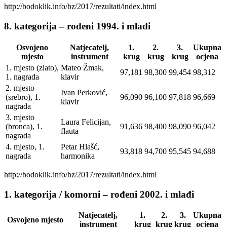
http://bodoklik.info/bz/2017/rezultati/index.html
8. kategorija – rođeni 1994. i mlađi
Osvojeno
Natjecatelj,
1.
2.
3.
Ukupna
mjesto
instrument
krug
krug
krug
ocjena
1. mjesto (zlato),
Mateo Žmak,
97,181
98,300
99,454
98,312
1. nagrada
klavir
2. mjesto
Ivan Perković,
(srebro), 1.
96,090
96,100
97,818
96,669
klavir
nagrada
3. mjesto
Laura Felicijan,
(bronca), 1.
91,636
98,400
98,090
96,042
flauta
nagrada
4. mjesto, 1.
Petar Hlašć,
93,818
94,700
95,545
94,688
nagrada
harmonika
http://bodoklik.info/bz/2017/rezultati/index.html
1. kategorija / komorni – rođeni 2002. i mlađi
Natjecatelj,
1.
2.
3.
Ukupna
Osvojeno mjesto
instrument
krug
krug
krug
ocjena