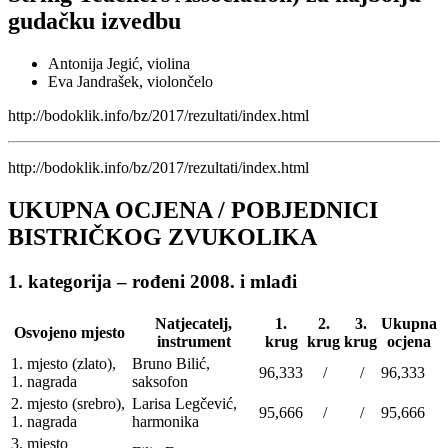
gudačku izvedbu
Antonija Jegić, violina
Eva Jandrašek, violončelo
http://bodoklik.info/bz/2017/rezultati/index.html
http://bodoklik.info/bz/2017/rezultati/index.html
UKUPNA OCJENA / POBJEDNICI
BISTRIČKOG ZVUKOLIKA
1. kategorija – rođeni 2008. i mlađi
Natjecatelj,
1.
2.
3.
Ukupna
Osvojeno mjesto
instrument
krug
krug
krug
ocjena
1. mjesto (zlato),
Bruno Bilić,
96,333
/
/
96,333
1. nagrada
saksofon
2. mjesto (srebro),
Larisa Legčević,
95,666
/
/
95,666
1. nagrada
harmonika
3. mjesto