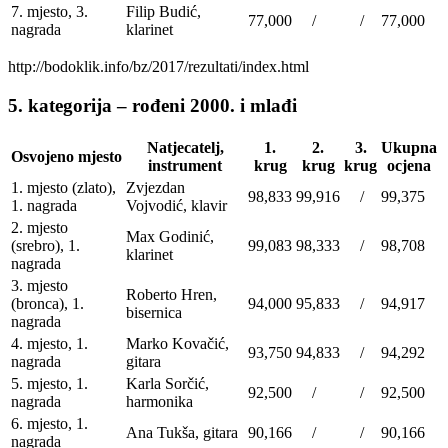
7. mjesto, 3.
Filip Budić,
77,000
/
/
77,000
nagrada
klarinet
http://bodoklik.info/bz/2017/rezultati/index.html
5. kategorija – rođeni 2000. i mlađi
Natjecatelj,
1.
2.
3.
Ukupna
Osvojeno mjesto
instrument
krug
krug
krug
ocjena
1. mjesto (zlato),
Zvjezdan
98,833
99,916
/
99,375
1. nagrada
Vojvodić, klavir
2. mjesto
Max Godinić,
(srebro), 1.
99,083
98,333
/
98,708
klarinet
nagrada
3. mjesto
Roberto Hren,
(bronca), 1.
94,000
95,833
/
94,917
bisernica
nagrada
4. mjesto, 1.
Marko Kovačić,
93,750
94,833
/
94,292
nagrada
gitara
5. mjesto, 1.
Karla Sorčić,
92,500
/
/
92,500
nagrada
harmonika
6. mjesto, 1.
Ana Tukša, gitara
90,166
/
/
90,166
nagrada