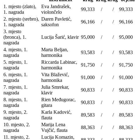
1. mjesto (zlato),
Eva Jandrašek,
99,333
/
/
99,333
1. nagrada
violončelo
2. mjesto (srebro),
Daren Pavletić,
96,166
/
/
96,166
1. nagrada
saksofon
3. mjesto
(bronca), 1.
Lucija Šarić, klavir
95,000
/
/
95,000
nagrada
4. mjesto, 1.
Marta Beljan,
93,583
/
/
93,583
nagrada
harmonika
5. mjesto, 1.
Riccarda Labinac,
91,750
/
/
91,750
nagrada
harmonika
6. mjesto, 1.
Vita Blažević,
91,000
/
/
91,000
nagrada
harmonika
7. mjesto, 1.
Julia Smrekar,
90,833
/
/
90,833
nagrada
klavir
8. mjesto, 1.
Rien Međugorac,
90,833
/
/
90,833
nagrada
gitara
9. mjesto, 2.
Karla Kadović,
89,583
/
/
89,583
nagrada
flauta
10. mjesto, 2.
Marija Lena
88,363
/
/
88,363
nagrada
Vujčić, flauta
11. mjesto, 2.
Lucija Komazin,
88,333
/
/
88,333