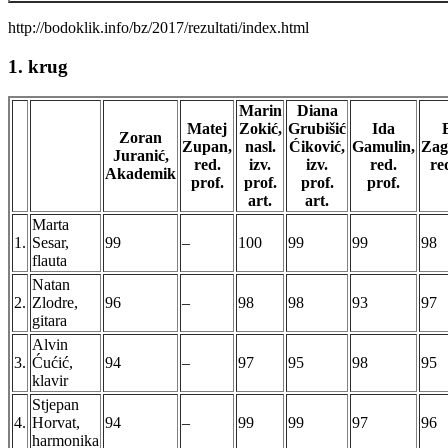
http://bodoklik.info/bz/2017/rezultati/index.html
1. krug
Marin
Diana
Matej
Zokić,
Grubišić
Ida
Zoran
Zupan,
nasl.
Ćiković,
Gamulin,
Zag
Juranić,
red.
izv.
izv.
red.
re
Akademik
prof.
prof.
prof.
prof.
art.
art.
Marta
1.
Sesar,
99
–
100
99
99
98
flauta
Natan
2.
Zlodre,
96
–
98
98
93
97
gitara
Alvin
3.
Ćućić,
94
–
97
95
98
95
klavir
Stjepan
4.
Horvat,
94
–
99
99
97
96
harmonika