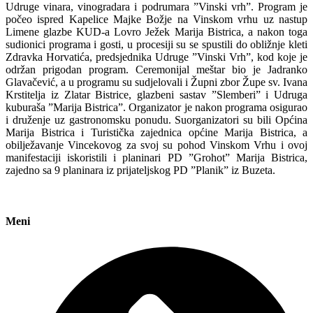
Udruge vinara, vinogradara i podrumara ”Vinski vrh”. Program je
počeo ispred Kapelice Majke Božje na Vinskom vrhu uz nastup
Limene glazbe KUD-a Lovro Ježek Marija Bistrica, a nakon toga
sudionici programa i gosti, u procesiji su se spustili do obližnje kleti
Zdravka Horvatića, predsjednika Udruge ”Vinski Vrh”, kod koje je
održan prigodan program. Ceremonijal meštar bio je Jadranko
Glavačević, a u programu su sudjelovali i Župni zbor Župe sv. Ivana
Krstitelja iz Zlatar Bistrice, glazbeni sastav ”Slemberi” i Udruga
kuburaša ”Marija Bistrica”. Organizator je nakon programa osigurao
i druženje uz gastronomsku ponudu. Suorganizatori su bili Općina
Marija Bistrica i Turistička zajednica općine Marija Bistrica, a
obilježavanje Vincekovog za svoj su pohod Vinskom Vrhu i ovoj
manifestaciji iskoristili i planinari PD ”Grohot” Marija Bistrica,
zajedno sa 9 planinara iz prijateljskog PD ”Planik” iz Buzeta.
Meni