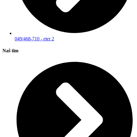
049/468-710 - eter 2
Naš tim