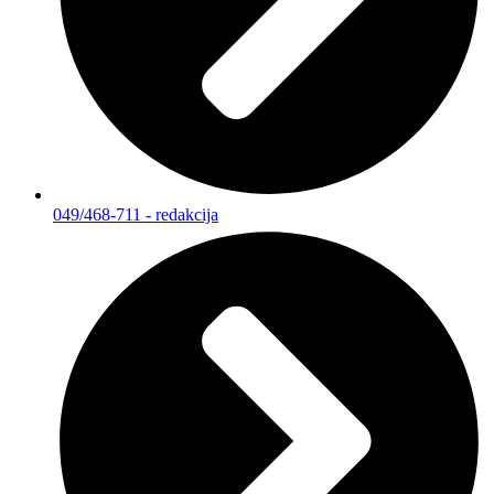
049/468-711 - redakcija