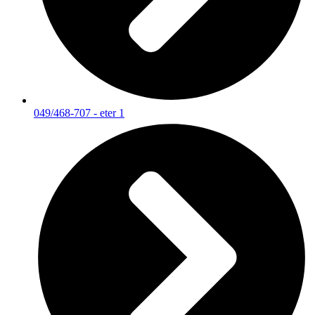
049/468-707 - eter 1