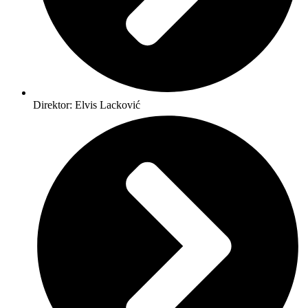
Direktor: Elvis Lacković