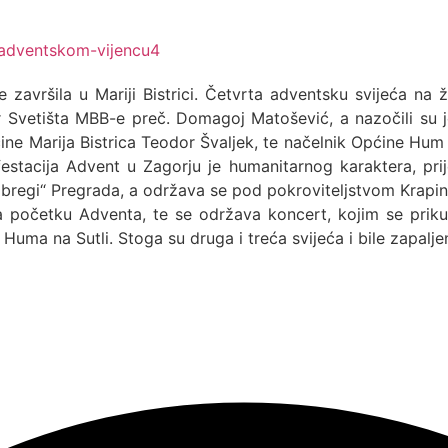
 završila u Mariji Bistrici. Četvrta adventsku svijeća na 
r Svetišta MBB-e preč. Domagoj Matošević, a nazočili su j
pćine Marija Bistrica Teodor Švaljek, te načelnik Općine Hu
stacija Advent u Zagorju je humanitarnog karaktera, prij
i bregi“ Pregrada, a održava se pod pokroviteljstvom Krapi
na početku Adventa, te se održava koncert, kojim se priku
uma na Sutli. Stoga su druga i treća svijeća i bile zapaljen