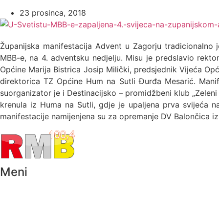
23 prosinca, 2018
Županijska manifestacija Advent u Zagorju tradicionalno je
MBB-e, na 4. adventsku nedjelju. Misu je predslavio rekto
Općine Marija Bistrica Josip Milički, predsjednik Vijeća O
direktorica TZ Općine Hum na Sutli Đurđa Mesarić. Manife
suorganizator je i Destinacijsko – promidžbeni klub „Zelen
krenula iz Huma na Sutli, gdje je upaljena prva svijeća 
manifestacije namijenjena su za opremanje DV Balončica iz H
Meni