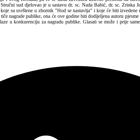
. Stručni sud djelovao je u sastavu dr. sc. Nada Babić, dr. sc. Zrinka 
oje su uvrštene u zbornik ”Hod se nastavlja” i koje će biti izvedene na
tiče nagrade publike, ona će ove godine biti dodijeljena autoru pjesme
 ulaze u konkurenciju za nagradu publike. Glasati se može i prije same