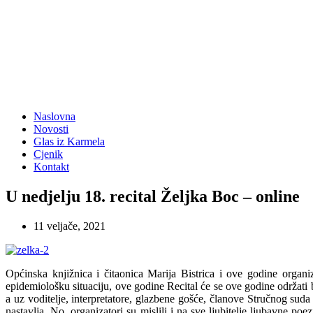
Naslovna
Novosti
Glas iz Karmela
Cjenik
Kontakt
U nedjelju 18. recital Željka Boc – online
11 veljače, 2021
Općinska knjižnica i čitaonica Marija Bistrica i ove godine organ
epidemiološku situaciju, ove godine Recital će se ove godine održati b
a uz voditelje, interpretatore, glazbene gošće, članove Stručnog sud
nastavlja. No, organizatori su mislili i na sve ljubitelje ljubavne po