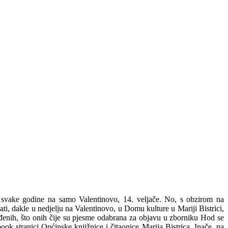
 i svake godine na samo Valentinovo, 14. veljače. No, s obzirom na
ati, dakle u nedjelju na Valentinovo, u Domu kulture u Mariji Bistrici,
rađenih, što onih čije su pjesme odabrana za objavu u zborniku Hod se
book stranici Općinske knjižnice i čitaonice Marija Bistrica. Inače, na