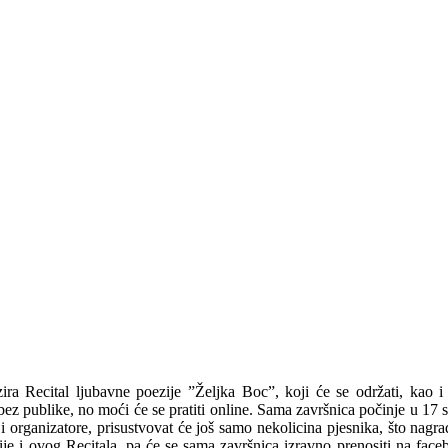
izira Recital ljubavne poezije ”Željka Boc”, koji će se održati, kao
ez publike, no moći će se pratiti online. Sama završnica počinje u 17 s
a i organizatore, prisustvovat će još samo nekolicina pjesnika, što nag
ezije i ovog Recitala, pa će se sama završnica izravno prenositi na face