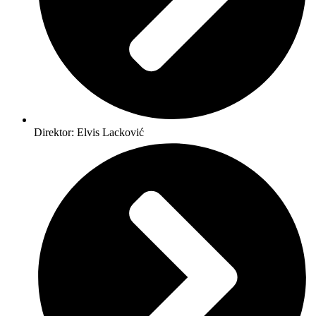
Direktor: Elvis Lacković