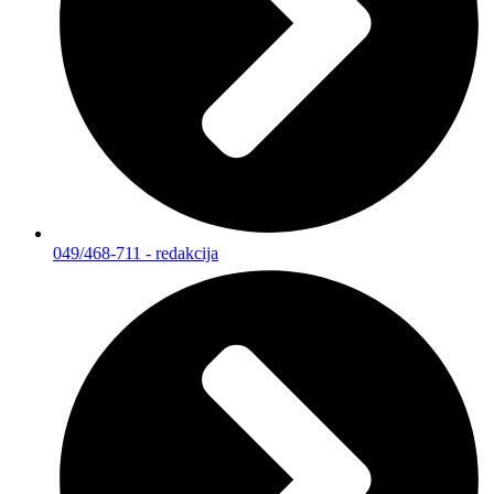
049/468-711 - redakcija