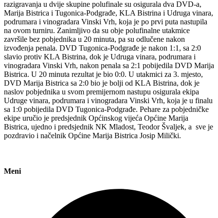
razigravanja u dvije skupine polufinale su osigurala dva DVD-a,
Marija Bistrica i Tugonica-Podgrađe, KLA Bistrina i Udruga vinara,
podrumara i vinogradara Vinski Vrh, koja je po prvi puta nastupila
na ovom turniru. Zanimljivo da su obje polufinalne utakmice
završile bez pobjednika u 20 minuta, pa su odlučene nakon
izvođenja penala. DVD Tugonica-Podgrađe je nakon 1:1, sa 2:0
slavio protiv KLA Bistrina, dok je Udruga vinara, podrumara i
vinogradara Vinski Vrh, nakon penala sa 2:1 pobijedila DVD Marija
Bistrica. U 20 minuta rezultat je bio 0:0. U utakmici za 3. mjesto,
DVD Marija Bistrica sa 2:0 bio je bolji od KLA Bistrina, dok je
naslov pobjednika u svom premijernom nastupu osigurala ekipa
Udruge vinara, podrumara i vinogradara Vinski Vrh, koja je u finalu
sa 1:0 pobijedila DVD Tugonica-Podgrađe. Pehare za pobjedničke
ekipe uručio je predsjednik Općinskog vijeća Općine Marija
Bistrica, ujedno i predsjednik NK Mladost, Teodor Švaljek, a sve je
pozdravio i načelnik Općine Marija Bistrica Josip Milički.
Meni