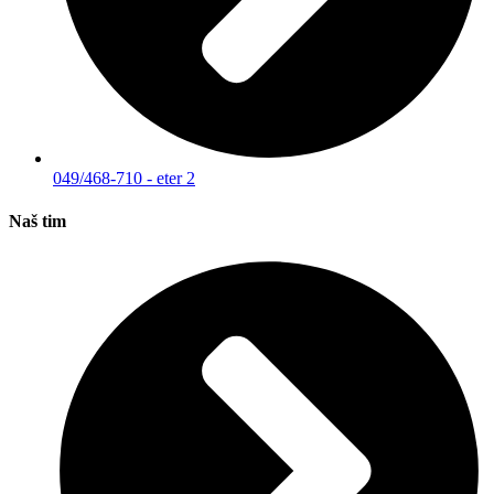
049/468-710 - eter 2
Naš tim