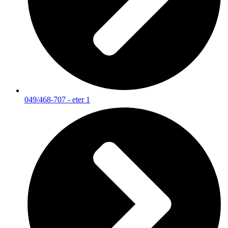
049/468-707 - eter 1