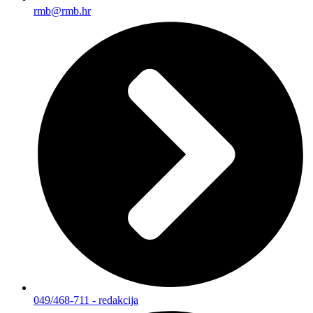
rmb@rmb.hr
049/468-711 - redakcija