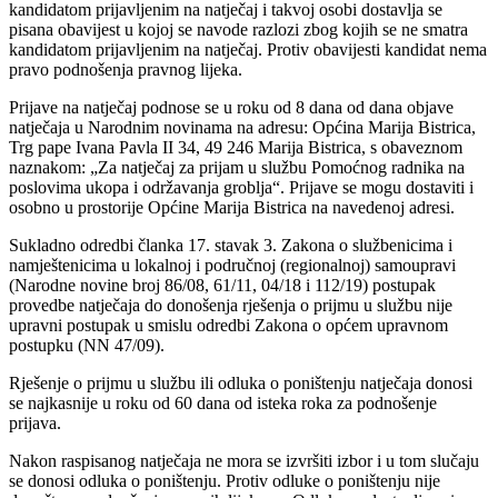
kandidatom prijavljenim na natječaj i takvoj osobi dostavlja se
pisana obavijest u kojoj se navode razlozi zbog kojih se ne smatra
kandidatom prijavljenim na natječaj. Protiv obavijesti kandidat nema
pravo podnošenja pravnog lijeka.
Prijave na natječaj podnose se u roku od 8 dana od dana objave
natječaja u Narodnim novinama na adresu: Općina Marija Bistrica,
Trg pape Ivana Pavla II 34, 49 246 Marija Bistrica, s obaveznom
naznakom: „Za natječaj za prijam u službu Pomoćnog radnika na
poslovima ukopa i održavanja groblja“. Prijave se mogu dostaviti i
osobno u prostorije Općine Marija Bistrica na navedenoj adresi.
Sukladno odredbi članka 17. stavak 3. Zakona o službenicima i
namještenicima u lokalnoj i područnoj (regionalnoj) samoupravi
(Narodne novine broj 86/08, 61/11, 04/18 i 112/19) postupak
provedbe natječaja do donošenja rješenja o prijmu u službu nije
upravni postupak u smislu odredbi Zakona o općem upravnom
postupku (NN 47/09).
Rješenje o prijmu u službu ili odluka o poništenju natječaja donosi
se najkasnije u roku od 60 dana od isteka roka za podnošenje
prijava.
Nakon raspisanog natječaja ne mora se izvršiti izbor i u tom slučaju
se donosi odluka o poništenju. Protiv odluke o poništenju nije