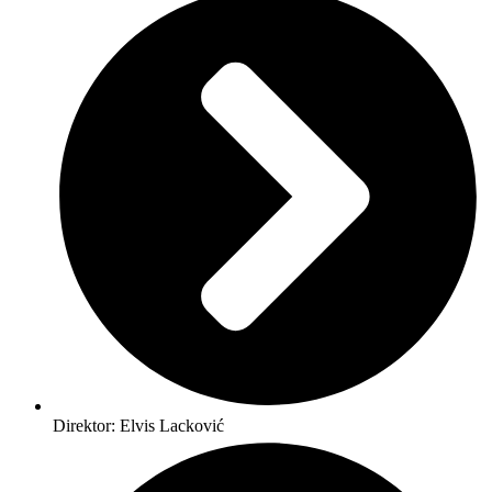
Direktor: Elvis Lacković