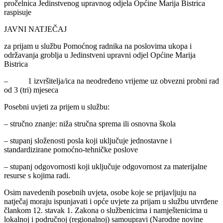
pročelnica Jedinstvenog upravnog odjela Općine Marija Bistrica
raspisuje
JAVNI NATJEČAJ
za prijam u službu Pomoćnog radnika na poslovima ukopa i
održavanja groblja u Jedinstveni upravni odjel Općine Marija
Bistrica
– 1 izvršitelja/ica na neodređeno vrijeme uz obvezni probni rad
od 3 (tri) mjeseca
Posebni uvjeti za prijem u službu:
– stručno znanje: niža stručna sprema ili osnovna škola
– stupanj složenosti posla koji uključuje jednostavne i
standardizirane pomoćno-tehničke poslove
– stupanj odgovornosti koji uključuje odgovornost za materijalne
resurse s kojima radi.
Osim navedenih posebnih uvjeta, osobe koje se prijavljuju na
natječaj moraju ispunjavati i opće uvjete za prijam u službu utvrđene
člankom 12. stavak 1. Zakona o službenicima i namještenicima u
lokalnoj i područnoj (regionalnoj) samoupravi (Narodne novine