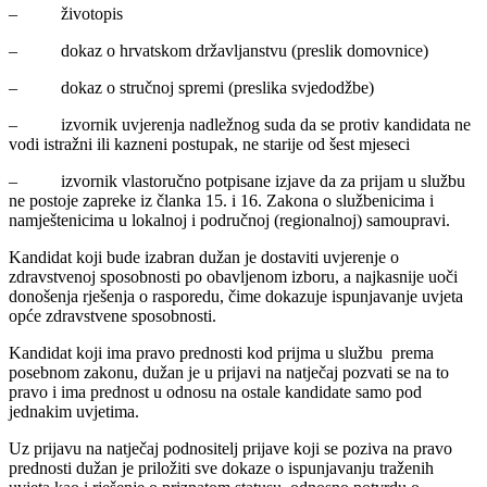
– životopis
– dokaz o hrvatskom državljanstvu (preslik domovnice)
– dokaz o stručnoj spremi (preslika svjedodžbe)
– izvornik uvjerenja nadležnog suda da se protiv kandidata ne
vodi istražni ili kazneni postupak, ne starije od šest mjeseci
– izvornik vlastoručno potpisane izjave da za prijam u službu
ne postoje zapreke iz članka 15. i 16. Zakona o službenicima i
namještenicima u lokalnoj i područnoj (regionalnoj) samoupravi.
Kandidat koji bude izabran dužan je dostaviti uvjerenje o
zdravstvenoj sposobnosti po obavljenom izboru, a najkasnije uoči
donošenja rješenja o rasporedu, čime dokazuje ispunjavanje uvjeta
opće zdravstvene sposobnosti.
Kandidat koji ima pravo prednosti kod prijma u službu prema
posebnom zakonu, dužan je u prijavi na natječaj pozvati se na to
pravo i ima prednost u odnosu na ostale kandidate samo pod
jednakim uvjetima.
Uz prijavu na natječaj podnositelj prijave koji se poziva na pravo
prednosti dužan je priložiti sve dokaze o ispunjavanju traženih