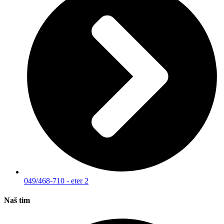
049/468-710 - eter 2
Naš tim