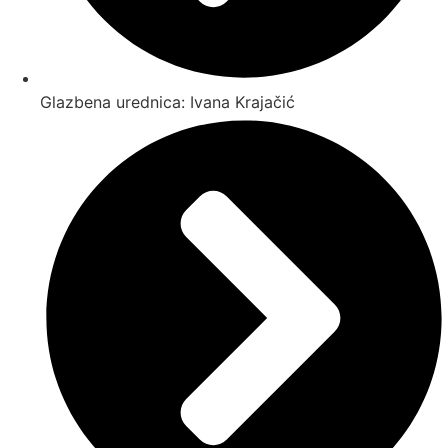
Glazbena urednica: Ivana Krajačić