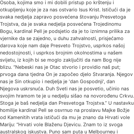
Osoba, kojima smo i mi dobili pristup po krštenju i
otkupljenju koje je za nas ostvario Isus Krist. Ističući da je
svaka nedjelja zapravo posvećena štovanju Presvetoga
Trojstva, da je svaka nedjelja posvećena Trojedinomu
Bogu, kardinal Pell je podsjetio da je to iznimna prilika za
vjernike da se zajedno, u duhu zahvalnosti, prisjećamo
darova koje nam daje Presveto Trojstvo, usprkos našoj
nedostojnosti, i usprkos brojnim okolnostima u našem
svijetu, iz kojih bi se moglo zaključiti da nam Bog nije
blizu. “Nebeski nas je Otac stvorio i providio naš put;
prvoga dana tjedna On je započeo djelo Stvaranja. Njegov
nas je Sin otkupio i nedjelja je 'dan Gospodnji', dan
Njegova uskrsnuća. Duh Sveti nas je posvetio, učinio nas
svojim hramom te je u nedjelju sišao na novorođenu Crkvu.
Stoga je baš nedjelja dan Presvetoga Trojstva.” U nastavku
homilije kardinal Pell se osvrnuo na proslavu Majke Božje
od Kamenitih vrata ističući da mu je znano da Hrvati vole
Mariju: “Hrvati vole Blaženu Djevicu. Znam to iz svoga
australskog iskustva. Puno sam puta u Melbourneu i