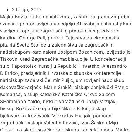
2 lipnja, 2015
Majka Božja od Kamenitih vrata, zaštitnica grada Zagreba,
svečano je proslavljena u nedjelju 31. svibnja euharistijskim
slavljem koje je u zagrebačkoj prvostolnici predvodio
kardinal George Pell, prefekt Tajništva za ekonomska
pitanja Svete Stolice u zajedništvu sa zagrebačkim
nadbiskupom kardinalom Josipom Bozanićem, izvijestio je
Tiskovni ured Zagrebačke nadbiskupije. U koncelebraciji
su bili apostolski nuncij u Republici Hrvatskoj Alessandro
D'Errico, predsjednik Hrvatske biskupske konferencije i
nadbiskup zadarski Želimir Puljić, umirovljeni nadbiskup
đakovačko-osječki Marin Srakić, biskup banjolučki Franjo
Komarica, biskup kaldejske Katoličke Crkve Saleem
SHammoon Yaldo, biskup varaždinski Josip Mrzljak,
biskup Križevačke eparhije Nikola Kekić, biskup
bjelovarsko-križevački Vjekoslav Huzjak, pomoćni
zagrebački biskupi Valentin Pozaić, Ivan Šaško i Mijo
Gorski, izaslanik sisačkoga biskupa kancelar mons. Marko