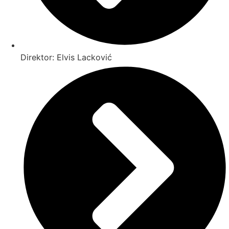
Direktor: Elvis Lacković