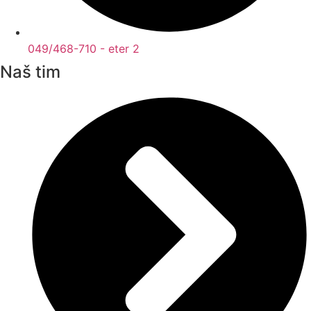
049/468-710 - eter 2
Naš tim