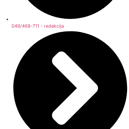
049/468-711 - redakcija