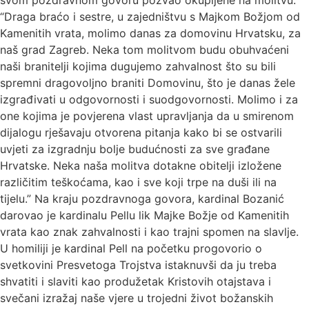
svom pozdravnom govoru pozvao okupljene na molitvu:
“Draga braćo i sestre, u zajedništvu s Majkom Božjom od
Kamenitih vrata, molimo danas za domovinu Hrvatsku, za
naš grad Zagreb. Neka tom molitvom budu obuhvaćeni
naši branitelji kojima dugujemo zahvalnost što su bili
spremni dragovoljno braniti Domovinu, što je danas žele
izgrađivati u odgovornosti i suodgovornosti. Molimo i za
one kojima je povjerena vlast upravljanja da u smirenom
dijalogu rješavaju otvorena pitanja kako bi se ostvarili
uvjeti za izgradnju bolje budućnosti za sve građane
Hrvatske. Neka naša molitva dotakne obitelji izložene
različitim teškoćama, kao i sve koji trpe na duši ili na
tijelu.” Na kraju pozdravnoga govora, kardinal Bozanić
darovao je kardinalu Pellu lik Majke Božje od Kamenitih
vrata kao znak zahvalnosti i kao trajni spomen na slavlje.
U homiliji je kardinal Pell na početku progovorio o
svetkovini Presvetoga Trojstva istaknuvši da ju treba
shvatiti i slaviti kao produžetak Kristovih otajstava i
svečani izražaj naše vjere u trojedni život božanskih