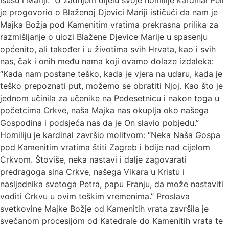
Isusu i Mariji.” U zadnjem dijelu svoje homilije kardinal Pell
je progovorio o Blaženoj Djevici Mariji ističući da nam je
Majka Božja pod Kamenitim vratima prekrasna prilika za
razmišljanje o ulozi Blažene Djevice Marije u spasenju
općenito, ali također i u životima svih Hrvata, kao i svih
nas, čak i onih među nama koji ovamo dolaze izdaleka:
“Kada nam postane teško, kada je vjera na udaru, kada je
teško prepoznati put, možemo se obratiti Njoj. Kao što je
jednom učinila za učenike na Pedesetnicu i nakon toga u
početcima Crkve, naša Majka nas okuplja oko našega
Gospodina i podsjeća nas da je On slavio pobjedu.”
Homiliju je kardinal završio molitvom: “Neka Naša Gospa
pod Kamenitim vratima štiti Zagreb i bdije nad cijelom
Crkvom. Štoviše, neka nastavi i dalje zagovarati
predragoga sina Crkve, našega Vikara u Kristu i
nasljednika svetoga Petra, papu Franju, da može nastaviti
voditi Crkvu u ovim teškim vremenima.” Proslava
svetkovine Majke Božje od Kamenitih vrata završila je
svečanom procesijom od Katedrale do Kamenitih vrata te