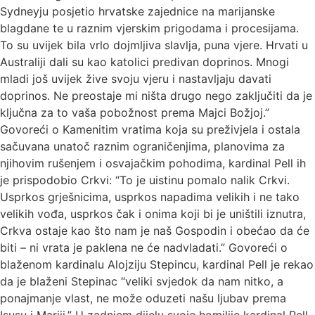
Sydneyju posjetio hrvatske zajednice na marijanske
blagdane te u raznim vjerskim prigodama i procesijama.
To su uvijek bila vrlo dojmljiva slavlja, puna vjere. Hrvati u
Australiji dali su kao katolici predivan doprinos. Mnogi
mladi još uvijek žive svoju vjeru i nastavljaju davati
doprinos. Ne preostaje mi ništa drugo nego zaključiti da je
ključna za to vaša pobožnost prema Majci Božjoj.”
Govoreći o Kamenitim vratima koja su preživjela i ostala
sačuvana unatoč raznim ograničenjima, planovima za
njihovim rušenjem i osvajačkim pohodima, kardinal Pell ih
je prispodobio Crkvi: “To je uistinu pomalo nalik Crkvi.
Usprkos grješnicima, usprkos napadima velikih i ne tako
velikih vođa, usprkos čak i onima koji bi je uništili iznutra,
Crkva ostaje kao što nam je naš Gospodin i obećao da će
biti – ni vrata je paklena ne će nadvladati.” Govoreći o
blaženom kardinalu Alojziju Stepincu, kardinal Pell je rekao
da je blaženi Stepinac “veliki svjedok da nam nitko, a
ponajmanje vlast, ne može oduzeti našu ljubav prema