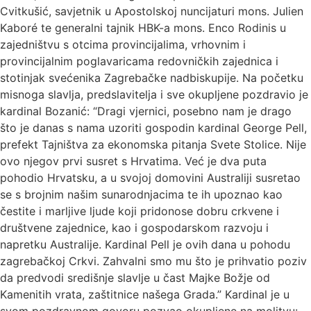
Cvitkušić, savjetnik u Apostolskoj nuncijaturi mons. Julien
Kaboré te generalni tajnik HBK-a mons. Enco Rodinis u
zajedništvu s otcima provincijalima, vrhovnim i
provincijalnim poglavaricama redovničkih zajednica i
stotinjak svećenika Zagrebačke nadbiskupije. Na početku
misnoga slavlja, predslavitelja i sve okupljene pozdravio je
kardinal Bozanić: “Dragi vjernici, posebno nam je drago
što je danas s nama uzoriti gospodin kardinal George Pell,
prefekt Tajništva za ekonomska pitanja Svete Stolice. Nije
ovo njegov prvi susret s Hrvatima. Već je dva puta
pohodio Hrvatsku, a u svojoj domovini Australiji susretao
se s brojnim našim sunarodnjacima te ih upoznao kao
čestite i marljive ljude koji pridonose dobru crkvene i
društvene zajednice, kao i gospodarskom razvoju i
napretku Australije. Kardinal Pell je ovih dana u pohodu
zagrebačkoj Crkvi. Zahvalni smo mu što je prihvatio poziv
da predvodi središnje slavlje u čast Majke Božje od
Kamenitih vrata, zaštitnice našega Grada.” Kardinal je u