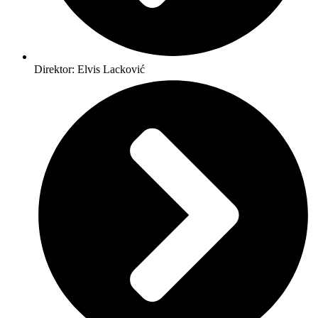
Direktor: Elvis Lacković