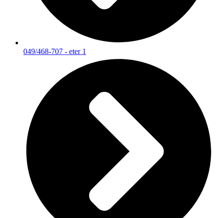
049/468-707 - eter 1