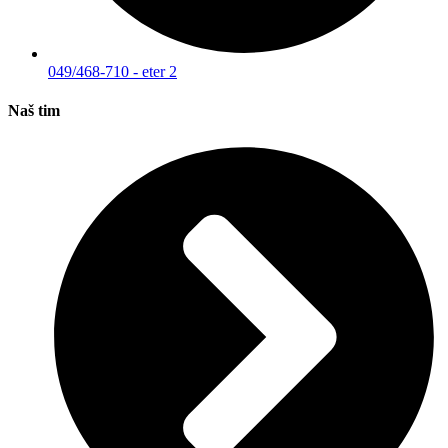
049/468-710 - eter 2
Naš tim