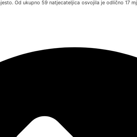
mjesto. Od ukupno 59 natjecateljica osvojila je odlično 17 mj