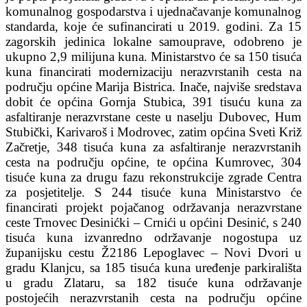
komunalnog gospodarstva i ujednačavanje komunalnog
standarda, koje će sufinancirati u 2019. godini. Za 15
zagorskih jedinica lokalne samouprave, odobreno je
ukupno 2,9 milijuna kuna. Ministarstvo će sa 150 tisuća
kuna financirati modernizaciju nerazvrstanih cesta na
području općine Marija Bistrica. Inače, najviše sredstava
dobit će općina Gornja Stubica, 391 tisuću kuna za
asfaltiranje nerazvrstane ceste u naselju Dubovec, Hum
Stubički, Karivaroš i Modrovec, zatim općina Sveti Križ
Začretje, 348 tisuća kuna za asfaltiranje nerazvrstanih
cesta na području općine, te općina Kumrovec, 304
tisuće kuna za drugu fazu rekonstrukcije zgrade Centra
za posjetitelje. S 244 tisuće kuna Ministarstvo će
financirati projekt pojačanog održavanja nerazvrstane
ceste Trnovec Desinićki – Crnići u općini Desinić, s 240
tisuća kuna izvanredno održavanje nogostupa uz
županijsku cestu Ž2186 Lepoglavec – Novi Dvori u
gradu Klanjcu, sa 185 tisuća kuna uređenje parkirališta
u gradu Zlataru, sa 182 tisuće kuna održavanje
postojećih nerazvrstanih cesta na području općine