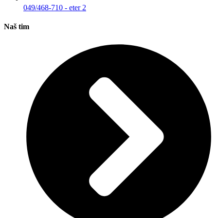
049/468-710 - eter 2
Naš tim