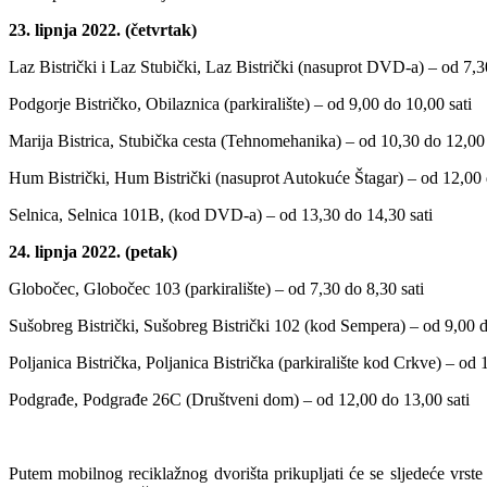
23. lipnja 2022. (četvrtak)
Laz Bistrički i Laz Stubički, Laz Bistrički (nasuprot DVD-a) – od 7,3
Podgorje Bistričko, Obilaznica (parkiralište) – od 9,00 do 10,00 sati
Marija Bistrica, Stubička cesta (Tehnomehanika) – od 10,30 do 12,00 
Hum Bistrički, Hum Bistrički (nasuprot Autokuće Štagar) – od 12,00 
Selnica, Selnica 101B, (kod DVD-a) – od 13,30 do 14,30 sati
24. lipnja 2022. (petak)
Globočec, Globočec 103 (parkiralište) – od 7,30 do 8,30 sati
Sušobreg Bistrički, Sušobreg Bistrički 102 (kod Sempera) – od 9,00 d
Poljanica Bistrička, Poljanica Bistrička (parkiralište kod Crkve) – od 
Podgrađe, Podgrađe 26C (Društveni dom) – od 12,00 do 13,00 sati
Putem mobilnog reciklažnog dvorišta prikupljati će se sljedeće vrste ot