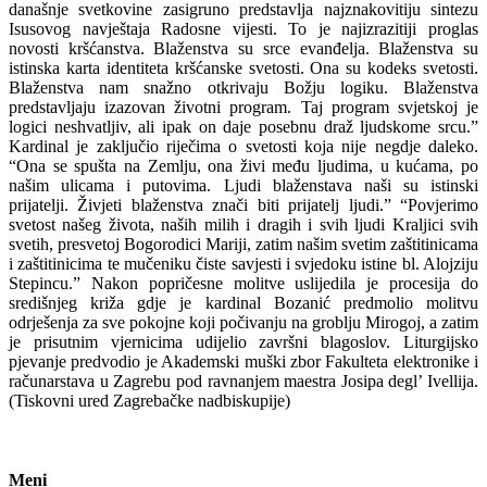
današnje svetkovine zasigruno predstavlja najznakovitiju sintezu
Isusovog navještaja Radosne vijesti. To je najizrazitiji proglas
novosti kršćanstva. Blaženstva su srce evanđelja. Blaženstva su
istinska karta identiteta kršćanske svetosti. Ona su kodeks svetosti.
Blaženstva nam snažno otkrivaju Božju logiku. Blaženstva
predstavljaju izazovan životni program. Taj program svjetskoj je
logici neshvatljiv, ali ipak on daje posebnu draž ljudskome srcu.”
Kardinal je zaključio riječima o svetosti koja nije negdje daleko.
“Ona se spušta na Zemlju, ona živi među ljudima, u kućama, po
našim ulicama i putovima. Ljudi blaženstava naši su istinski
prijatelji. Živjeti blaženstva znači biti prijatelj ljudi.” “Povjerimo
svetost našeg života, naših milih i dragih i svih ljudi Kraljici svih
svetih, presvetoj Bogorodici Mariji, zatim našim svetim zaštitinicama
i zaštitinicima te mučeniku čiste savjesti i svjedoku istine bl. Alojziju
Stepincu.” Nakon popričesne molitve uslijedila je procesija do
središnjeg križa gdje je kardinal Bozanić predmolio molitvu
odrješenja za sve pokojne koji počivanju na groblju Mirogoj, a zatim
je prisutnim vjernicima udijelio završni blagoslov. Liturgijsko
pjevanje predvodio je Akademski muški zbor Fakulteta elektronike i
računarstava u Zagrebu pod ravnanjem maestra Josipa degl’ Ivellija.
(Tiskovni ured Zagrebačke nadbiskupije)
Meni