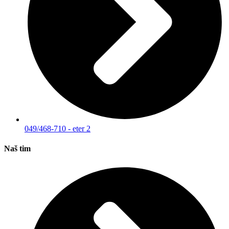
049/468-710 - eter 2
Naš tim