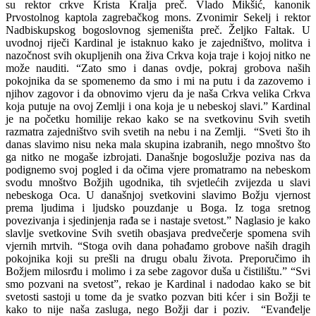
su rektor crkve Krista Kralja preč. Vlado Mikšić, kanonik
Prvostolnog kaptola zagrebačkog mons. Zvonimir Sekelj i rektor
Nadbiskupskog bogoslovnog sjemeništa preč. Željko Faltak. U
uvodnoj riječi Kardinal je istaknuo kako je zajedništvo, molitva i
nazočnost svih okupljenih ona živa Crkva koja traje i kojoj nitko ne
može nauditi. “Zato smo i danas ovdje, pokraj grobova naših
pokojnika da se spomenemo da smo i mi na putu i da zazovemo i
njihov zagovor i da obnovimo vjeru da je naša Crkva velika Crkva
koja putuje na ovoj Zemlji i ona koja je u nebeskoj slavi.” Kardinal
je na početku homilije rekao kako se na svetkovinu Svih svetih
razmatra zajedništvo svih svetih na nebu i na Zemlji. “Sveti što ih
danas slavimo nisu neka mala skupina izabranih, nego mnoštvo što
ga nitko ne mogaše izbrojati. Današnje bogoslužje poziva nas da
podignemo svoj pogled i da očima vjere promatramo na nebeskom
svodu mnoštvo Božjih ugodnika, tih svjetlećih zvijezda u slavi
nebeskoga Oca. U današnjoj svetkovini slavimo Božju vjernost
prema ljudima i ljudsko pouzdanje u Boga. Iz toga sretnog
povezivanja i sjedinjenja rađa se i nastaje svetost.” Naglasio je kako
slavlje svetkovine Svih svetih obasjava predvečerje spomena svih
vjernih mrtvih. “Stoga ovih dana pohađamo grobove naših dragih
pokojnika koji su prešli na drugu obalu života. Preporučimo ih
Božjem milosrđu i molimo i za sebe zagovor duša u čistilištu.” “Svi
smo pozvani na svetost”, rekao je Kardinal i nadodao kako se bit
svetosti sastoji u tome da je svatko pozvan biti kćer i sin Božji te
kako to nije naša zasluga, nego Božji dar i poziv. “Evanđelje