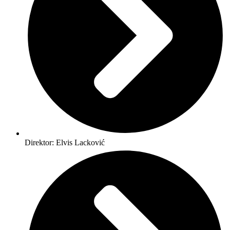
Direktor: Elvis Lacković