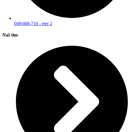
049/468-710 - eter 2
Naš tim