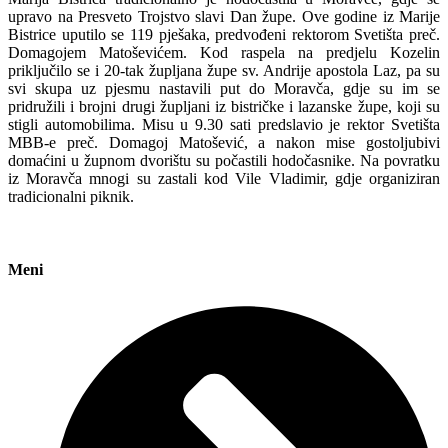
upravo na Presveto Trojstvo slavi Dan župe. Ove godine iz Marije
Bistrice uputilo se 119 pješaka, predvođeni rektorom Svetišta preč.
Domagojem Matoševićem. Kod raspela na predjelu Kozelin
priključilo se i 20-tak župljana župe sv. Andrije apostola Laz, pa su
svi skupa uz pjesmu nastavili put do Moravča, gdje su im se
pridružili i brojni drugi župljani iz bistričke i lazanske župe, koji su
stigli automobilima. Misu u 9.30 sati predslavio je rektor Svetišta
MBB-e preč. Domagoj Matošević, a nakon mise gostoljubivi
domaćini u župnom dvorištu su počastili hodočasnike. Na povratku
iz Moravča mnogi su zastali kod Vile Vladimir, gdje organiziran
tradicionalni piknik.
Meni