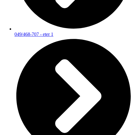
049/468-707 - eter 1