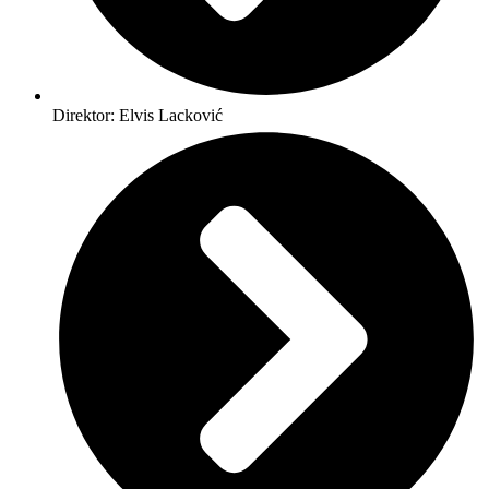
Direktor: Elvis Lacković