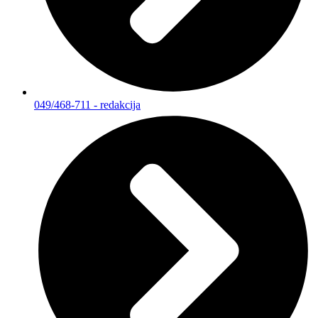
049/468-711 - redakcija