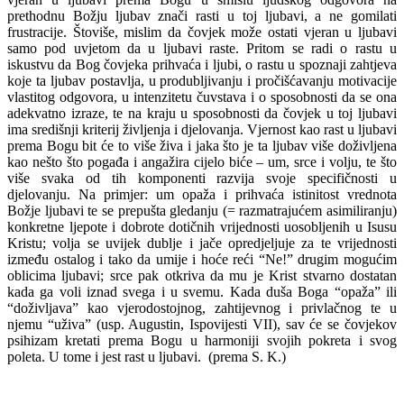
prethodnu Božju ljubav znači rasti u toj ljubavi, a ne gomilati
frustracije. Štoviše, mislim da čovjek može ostati vjeran u ljubavi
samo pod uvjetom da u ljubavi raste. Pritom se radi o rastu u
iskustvu da Bog čovjeka prihvaća i ljubi, o rastu u spoznaji zahtjeva
koje ta ljubav postavlja, u produbljivanju i pročišćavanju motivacije
vlastitog odgovora, u intenzitetu čuvstava i o sposobnosti da se ona
adekvatno izraze, te na kraju u sposobnosti da čovjek u toj ljubavi
ima središnji kriterij življenja i djelovanja. Vjernost kao rast u ljubavi
prema Bogu bit će to više živa i jaka što je ta ljubav više doživljena
kao nešto što pogađa i angažira cijelo biće – um, srce i volju, te što
više svaka od tih komponenti razvija svoje specifičnosti u
djelovanju. Na primjer: um opaža i prihvaća istinitost vrednota
Božje ljubavi te se prepušta gledanju (= razmatrajućem asimiliranju)
konkretne ljepote i dobrote dotičnih vrijednosti uosobljenih u Isusu
Kristu; volja se uvijek dublje i jače opredjeljuje za te vrijednosti
između ostalog i tako da umije i hoće reći “Ne!” drugim mogućim
oblicima ljubavi; srce pak otkriva da mu je Krist stvarno dostatan
kada ga voli iznad svega i u svemu. Kada duša Boga “opaža” ili
“doživljava” kao vjerodostojnog, zahtijevnog i privlačnog te u
njemu “uživa” (usp. Augustin, Ispovijesti VII), sav će se čovjekov
psihizam kretati prema Bogu u harmoniji svojih pokreta i svog
poleta. U tome i jest rast u ljubavi. (prema S. K.)