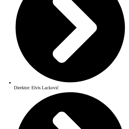
Direktor: Elvis Lacković