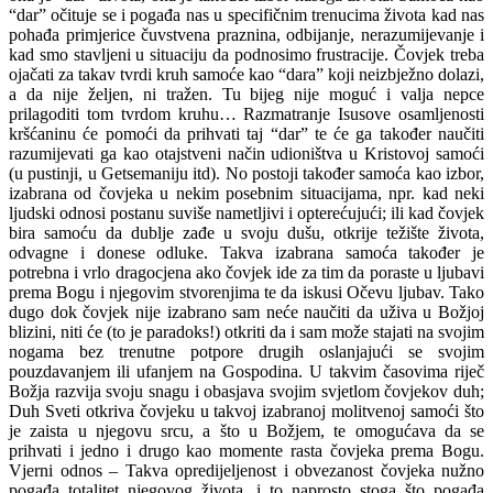
“dar” očituje se i pogađa nas u specifičnim trenucima života kad nas
pohađa primjerice čuvstvena praznina, odbijanje, nerazumijevanje i
kad smo stavljeni u situaciju da podnosimo frustracije. Čovjek treba
ojačati za takav tvrdi kruh samoće kao “dara” koji neizbježno dolazi,
a da nije željen, ni tražen. Tu bijeg nije moguć i valja nepce
prilagoditi tom tvrdom kruhu… Razmatranje Isusove osamljenosti
kršćaninu će pomoći da prihvati taj “dar” te će ga također naučiti
razumijevati ga kao otajstveni način udioništva u Kristovoj samoći
(u pustinji, u Getsemaniju itd). No postoji također samoća kao izbor,
izabrana od čovjeka u nekim posebnim situacijama, npr. kad neki
ljudski odnosi postanu suviše nametljivi i opterećujući; ili kad čovjek
bira samoću da dublje zađe u svoju dušu, otkrije težište života,
odvagne i donese odluke. Takva izabrana samoća također je
potrebna i vrlo dragocjena ako čovjek ide za tim da poraste u ljubavi
prema Bogu i njegovim stvorenjima te da iskusi Očevu ljubav. Tako
dugo dok čovjek nije izabrano sam neće naučiti da uživa u Božjoj
blizini, niti će (to je paradoks!) otkriti da i sam može stajati na svojim
nogama bez trenutne potpore drugih oslanjajući se svojim
pouzdavanjem ili ufanjem na Gospodina. U takvim časovima riječ
Božja razvija svoju snagu i obasjava svojim svjetlom čovjekov duh;
Duh Sveti otkriva čovjeku u takvoj izabranoj molitvenoj samoći što
je zaista u njegovu srcu, a što u Božjem, te omogućava da se
prihvati i jedno i drugo kao momente rasta čovjeka prema Bogu.
Vjerni odnos – Takva opredijeljenost i obvezanost čovjeka nužno
pogađa totalitet njegovog života, i to naprosto stoga što pogađa