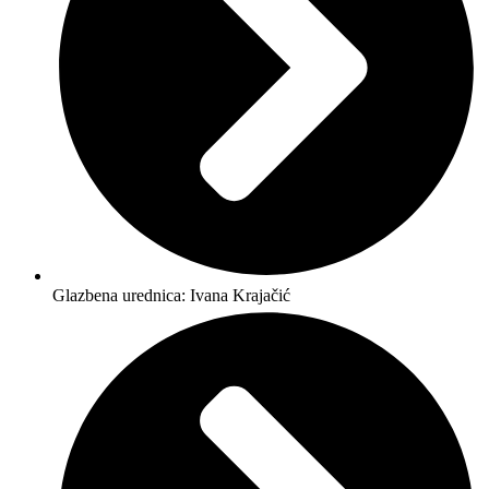
Glazbena urednica: Ivana Krajačić