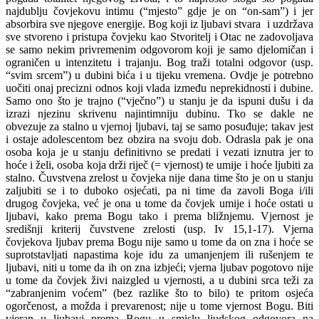
najdublju čovjekovu intimu (“mjesto” gdje je on “on-sam”) i jer
absorbira sve njegove energije. Bog koji iz ljubavi stvara i uzdržava
sve stvoreno i pristupa čovjeku kao Stvoritelj i Otac ne zadovoljava
se samo nekim privremenim odgovorom koji je samo djelomičan i
ograničen u intenzitetu i trajanju. Bog traži totalni odgovor (usp.
“svim srcem”) u dubini bića i u tijeku vremena. Ovdje je potrebno
uočiti onaj precizni odnos koji vlada između neprekidnosti i dubine.
Samo ono što je trajno (“vječno”) u stanju je da ispuni dušu i da
izrazi njezinu skrivenu najintimniju dubinu. Tko se dakle ne
obvezuje za stalno u vjernoj ljubavi, taj se samo posuđuje; takav jest
i ostaje adolescentom bez obzira na svoju dob. Odrasla pak je ona
osoba koja je u stanju definitivno se predati i vezati iznutra jer to
hoće i želi, osoba koja drži riječ (= vjernost) te umije i hoće ljubiti za
stalno. Čuvstvena zrelost u čovjeka nije dana time što je on u stanju
zaljubiti se i to duboko osjećati, pa ni time da zavoli Boga i/ili
drugog čovjeka, već je ona u tome da čovjek umije i hoće ostati u
ljubavi, kako prema Bogu tako i prema bližnjemu. Vjernost je
središnji kriterij čuvstvene zrelosti (usp. Iv 15,1-17). Vjerna
čovjekova ljubav prema Bogu nije samo u tome da on zna i hoće se
suprotstavljati napastima koje idu za umanjenjem ili rušenjem te
ljubavi, niti u tome da ih on zna izbjeći; vjerna ljubav pogotovo nije
u tome da čovjek živi naizgled u vjernosti, a u dubini srca teži za
“zabranjenim voćem” (bez razlike što to bilo) te pritom osjeća
ogorčenost, a možda i prevarenost; nije u tome vjernost Bogu. Biti
vjeran u ljubavi prema Bogu u smislu ljudskog odgovora na