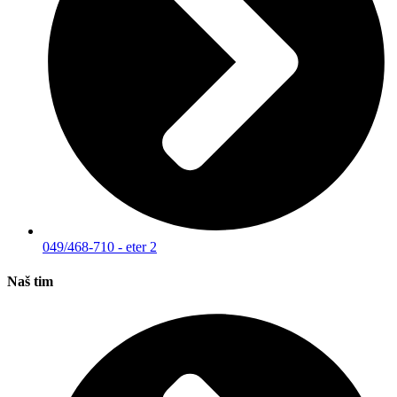
049/468-710 - eter 2
Naš tim