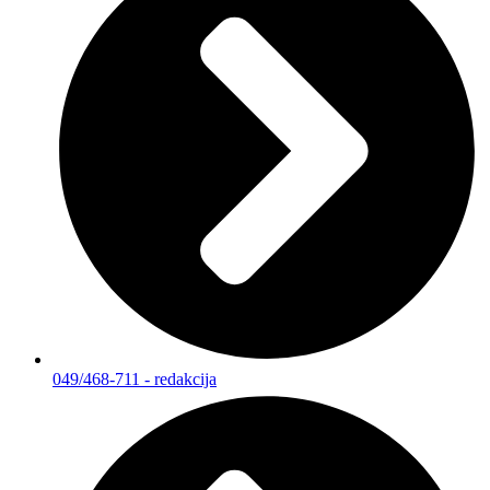
049/468-711 - redakcija