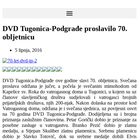
Idi
na
sadržaj
DVD Tugonica-Podgrađe proslavilo 70.
obljetnicu
5 lipnja, 2016
DVD Tugonica-Podgrađe ove godine slavi 70. obljetnicu. Svečana
proslava održana je jučer, a počela je svečanim mimohodom od
Kapelice sv. Roka do vatrogasnog doma u Tugonici, u kojem su uz
članove slavljeničkog društva sudjelovali i vatrogasci brojnih
prijateljskih društava, njih 200-njak. Nakon dolaska na prostor kod
Vatrogasnog doma, održana je i svečana sjednica, uz povijesni osvrt
na 70 godina DVD Tugonica-Podgrađe. Dodijeljena su i brojna
priznanja zaslužnim članovima. Petar Gorički dobio je priznanje za
posebne zasluge u vatrogastvu. Branko Pezić dobio je zlatnu
medalju, a Stjepan Skuliber zlatnu plamenicu. Srebrnu plamenicu
dobio je Slavko Totović, dok su srebrne medalje dobili Elvis