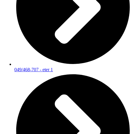
049/468-707 - eter 1