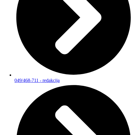
049/468-711 - redakcija