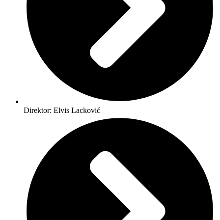
Direktor: Elvis Lacković