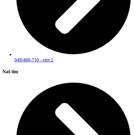
049/468-710 - eter 2
Naš tim