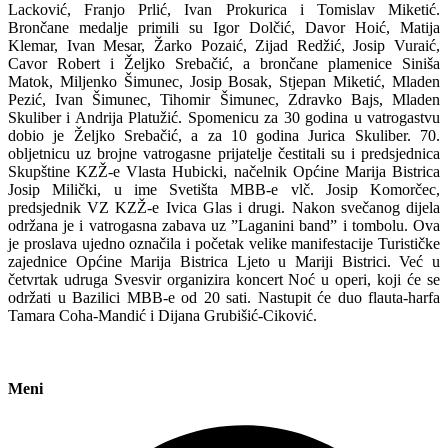
Lacković, Franjo Prlić, Ivan Prokurica i Tomislav Miketić.
Brončane medalje primili su Igor Dolčić, Davor Hoić, Matija
Klemar, Ivan Mesar, Žarko Pozaić, Zijad Redžić, Josip Vuraić,
Cavor Robert i Željko Srebačić, a brončane plamenice Siniša
Matok, Miljenko Šimunec, Josip Bosak, Stjepan Miketić, Mladen
Pezić, Ivan Šimunec, Tihomir Šimunec, Zdravko Bajs, Mladen
Skuliber i Andrija Platužić. Spomenicu za 30 godina u vatrogastvu
dobio je Željko Srebačić, a za 10 godina Jurica Skuliber. 70.
obljetnicu uz brojne vatrogasne prijatelje čestitali su i predsjednica
Skupštine KZŽ-e Vlasta Hubicki, načelnik Općine Marija Bistrica
Josip Milički, u ime Svetišta MBB-e vlč. Josip Komorčec,
predsjednik VZ KZŽ-e Ivica Glas i drugi. Nakon svečanog dijela
održana je i vatrogasna zabava uz ”Laganini band” i tombolu. Ova
je proslava ujedno označila i početak velike manifestacije Turističke
zajednice Općine Marija Bistrica Ljeto u Mariji Bistrici. Već u
četvrtak udruga Svesvir organizira koncert Noć u operi, koji će se
održati u Bazilici MBB-e od 20 sati. Nastupit će duo flauta-harfa
Tamara Coha-Mandić i Dijana Grubišić-Ciković.
Meni