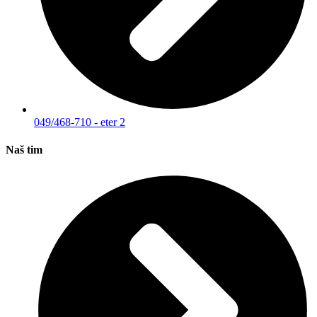
049/468-710 - eter 2
Naš tim