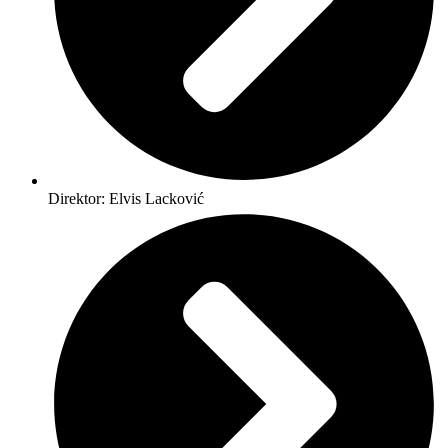
Direktor: Elvis Lacković