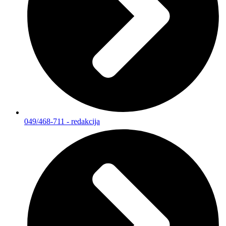
049/468-711 - redakcija