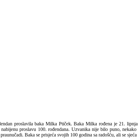
rođendan proslavila baka Milka Ptiček. Baka Milka rođena je 21. lipnj
ama nabijenu proslavu 100. rođendana. Uzvanika nije bilo puno, nekako
 praunučadi. Baka se prisjeća svojih 100 godina sa radošću, ali se sjeća