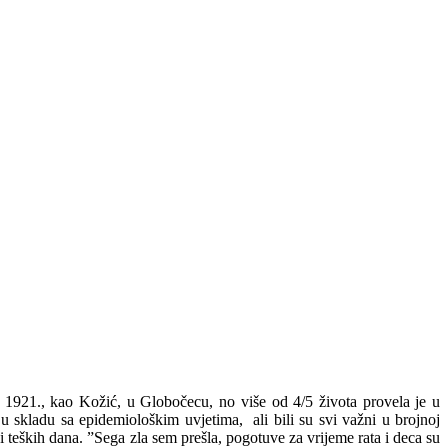
a 1921., kao Kožić, u Globočecu, no više od 4/5 života provela je u
 u skladu sa epidemiološkim uvjetima, ali bili su svi važni u brojnoj
 i teških dana. ”Sega zla sem prešla, pogotuve za vrijeme rata i deca su