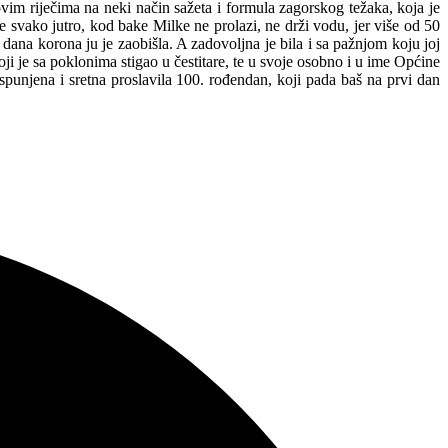
govim riječima na neki način sažeta i formula zagorskog težaka, koja je
e svako jutro, kod bake Milke ne prolazi, ne drži vodu, jer više od 50
h dana korona ju je zaobišla. A zadovoljna je bila i sa pažnjom koju joj
koji je sa poklonima stigao u čestitare, te u svoje osobno i u ime Općine
ispunjena i sretna proslavila 100. rođendan, koji pada baš na prvi dan