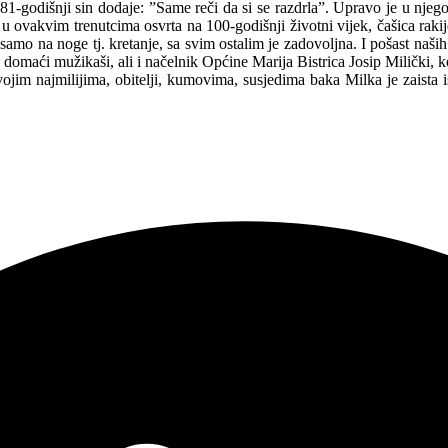
iji 81-godišnji sin dodaje: ”Same reči da si se razdrla”. Upravo je u nje
u ovakvim trenutcima osvrta na 100-godišnji životni vijek, čašica rakij
 samo na noge tj. kretanje, sa svim ostalim je zadovoljna. I pošast naši
 i domaći mužikaši, ali i načelnik Općine Marija Bistrica Josip Milički, 
 svojim najmilijima, obitelji, kumovima, susjedima baka Milka je zaista 