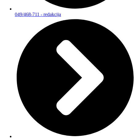
049/468-711 - redakcija