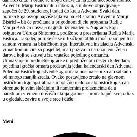
Advent u Mariji Bistrici ili u inbox-u, a njihovo objavljivanje
započet će 29. studenog i trajati do kraja Adventa. Svaki dan,
poruka koja osvoji najviše lajkova na FB stranici Advent u Mariji
Bistrici – bit će pročitana u prigodnom dijelu programa Radija
Marija Bistrica i osvaja nagradu iznenađenja. Nagrada, koju
osigurava Udruga Sintoment, podiže se u prostorijama Radija Marija
Bistrica. Također, poruke će se u fizičkom obliku moći razmijeniti u
samom vrmaru na bistričkom trgu. Interaktivna instalacija Adventski
vrmar komunicira sa posjetiteljima i poziva ih na razmjenu želja i
darova koji se skrivaju iza vratašca pojedinog ormarića.
Umnažanjem predmetne igračke u predloženom rasteru kalendara,
pojedina igračka ormara predstavlja jedan kalendarski dan Adventa.
Poleđina Bistričkog adventskog ormara nosi na sebi zrcalo satkano
od mnogo manjih zrcala. Ovako postavljeno zrcalo na glavnom
bistričkom trgu apstrahira simbolično malo zrcalo bistričkog srca i
okrenuto je svim slučajnim ili namjernim prolaznicima da u
narednom vremenu došašća i kraja godine – promatrajući svoj odraz
u ogledalu, zavire u svoje srce i dušu.
Meni