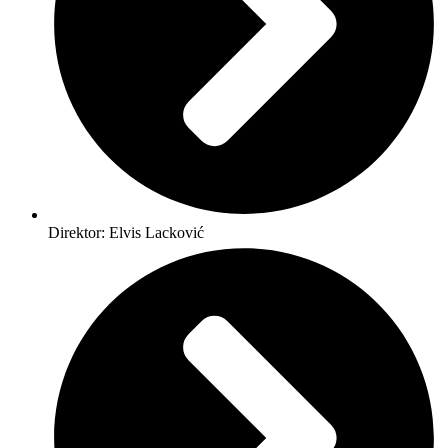
Direktor: Elvis Lacković