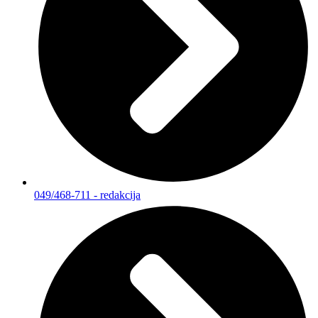
049/468-711 - redakcija