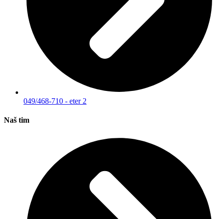
049/468-710 - eter 2
Naš tim