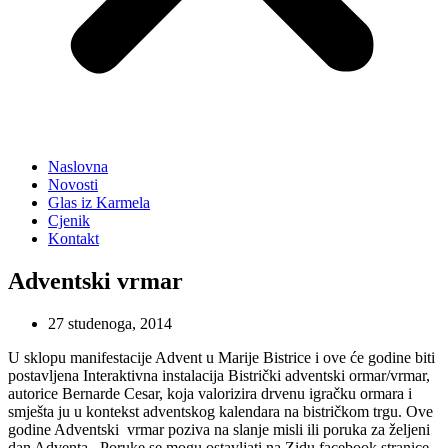
Naslovna
Novosti
Glas iz Karmela
Cjenik
Kontakt
Adventski vrmar
27 studenoga, 2014
U sklopu manifestacije Advent u Marije Bistrice i ove će godine biti
postavljena Interaktivna instalacija Bistrički adventski ormar/vrmar,
autorice Bernarde Cesar, koja valorizira drvenu igračku ormara i
smješta ju u kontekst adventskog kalendara na bistričkom trgu. Ove
godine Adventski vrmar poziva na slanje misli ili poruka za željeni
dan Adventa. Poruke se mogu ostavljati na Zidu facebook stranice