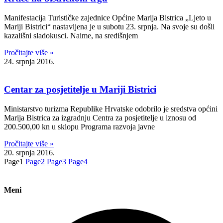
Manifestacija Turističke zajednice Općine Marija Bistrica „Ljeto u
Mariji Bistrici“ nastavljena je u subotu 23. srpnja. Na svoje su došli
kazališni sladokusci. Naime, na središnjem
Pročitajte više »
24. srpnja 2016.
Centar za posjetitelje u Mariji Bistrici
Ministarstvo turizma Republike Hrvatske odobrilo je sredstva općini
Marija Bistrica za izgradnju Centra za posjetitelje u iznosu od
200.500,00 kn u sklopu Programa razvoja javne
Pročitajte više »
20. srpnja 2016.
Page
1
Page
2
Page
3
Page
4
Meni