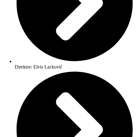
Direktor: Elvis Lacković