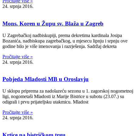
Pročitajte više »
24. srpnja 2016.
Mons. Koren u Župu sv. Blaža u Zagreb
U Zagrebačkoj nadbiskupiji, prema dekretima kardinala Josipa
Bozanića, nadbiskupa zagrebačkog, u mjesecu lipnju i srpnju ove
godine bilo je više imenovanja i razrješenja. Sadržaj dekreta
Pročitajte više »
24. srpnja 2016.
Pobjeda Mladosti MB u Oroslavju
U sklopu priprema za nadolazeću sezonu u 1. zagorskoj nogometnoj
ligi, nogometaši Mladosti iz Marije Bistrice u subotu (23.07.) su
odigrali i prvu prijateljsku utakmicu. Mladost
Pročitajte više »
24. srpnja 2016.
Krtice na bistričkom trgu