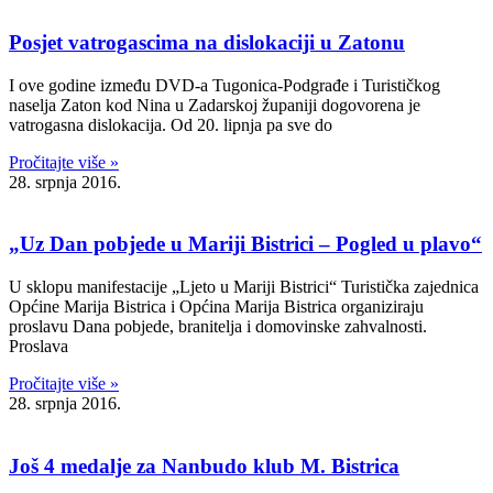
Posjet vatrogascima na dislokaciji u Zatonu
I ove godine između DVD-a Tugonica-Podgrađe i Turističkog
naselja Zaton kod Nina u Zadarskoj županiji dogovorena je
vatrogasna dislokacija. Od 20. lipnja pa sve do
Pročitajte više »
28. srpnja 2016.
„Uz Dan pobjede u Mariji Bistrici – Pogled u plavo“
U sklopu manifestacije „Ljeto u Mariji Bistrici“ Turistička zajednica
Općine Marija Bistrica i Općina Marija Bistrica organiziraju
proslavu Dana pobjede, branitelja i domovinske zahvalnosti.
Proslava
Pročitajte više »
28. srpnja 2016.
Još 4 medalje za Nanbudo klub M. Bistrica