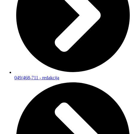
049/468-711 - redakcija