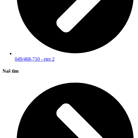
049/468-710 - eter 2
Naš tim